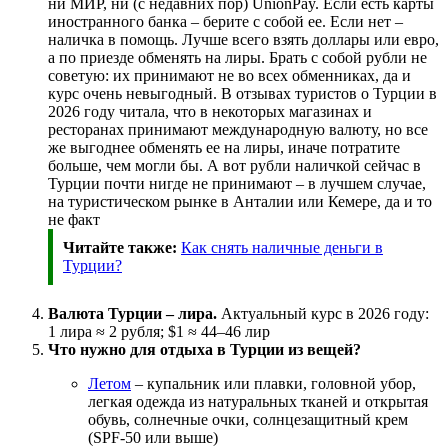
ни МИР, ни (с недавних пор) UnionPay. Если есть карты
иностранного банка – берите с собой ее. Если нет –
наличка в помощь. Лучше всего взять доллары или евро,
а по приезде обменять на лиры. Брать с собой рубли не
советую: их принимают не во всех обменниках, да и
курс очень невыгодный. В отзывах туристов о Турции в
2026 году читала, что в некоторых магазинах и
ресторанах принимают международную валюту, но все
же выгоднее обменять ее на лиры, иначе потратите
больше, чем могли бы. А вот рубли наличкой сейчас в
Турции почти нигде не принимают – в лучшем случае,
на туристическом рынке в Анталии или Кемере, да и то
не факт
Читайте также:
Как снять наличные деньги в
Турции?
Валюта Турции – лира.
Актуальный курс в 2026 году:
1 лира ≈ 2 рубля; $1 ≈ 44–46 лир
Что нужно для отдыха в Турции из вещей?
Летом
– купальник или плавки, головной убор,
легкая одежда из натуральных тканей и открытая
обувь, солнечные очки, солнцезащитный крем
(SPF-50 или выше)