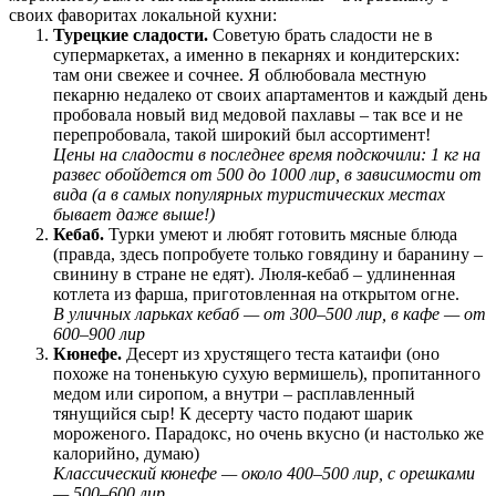
своих фаворитах локальной кухни:
Турецкие сладости.
Советую брать сладости не в
супермаркетах, а именно в пекарнях и кондитерских:
там они свежее и сочнее. Я облюбовала местную
пекарню недалеко от своих апартаментов и каждый день
пробовала новый вид медовой пахлавы – так все и не
перепробовала, такой широкий был ассортимент!
Цены на сладости в последнее время подскочили: 1 кг на
развес обойдется от 500 до 1000 лир, в зависимости от
вида (а в самых популярных туристических местах
бывает даже выше!)
Кебаб.
Турки умеют и любят готовить мясные блюда
(правда, здесь попробуете только говядину и баранину –
свинину в стране не едят). Люля-кебаб – удлиненная
котлета из фарша, приготовленная на открытом огне.
В уличных ларьках кебаб — от 300–500 лир, в кафе — от
600–900 лир
Кюнефе.
Десерт из хрустящего теста катаифи (оно
похоже на тоненькую сухую вермишель), пропитанного
медом или сиропом, а внутри – расплавленный
тянущийся сыр! К десерту часто подают шарик
мороженого. Парадокс, но очень вкусно (и настолько же
калорийно, думаю)
Классический кюнефе — около 400–500 лир, с орешками
— 500–600 лир