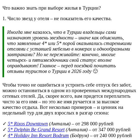
Что важно знать при выборе жилья в Турции?
1. Число звезд у отеля – не показатель его качества.
Иногда мне казалось, что в Турции владельцы сами
назначают уровень звездности – иначе как объяснить,
что заявленные 4* или 5* порой оказывались старенькими
отелями с уставшей мебелью в номерах и однообразными
завтраками? Но не переживайте: конечно, многие
четырех- и пятизвездочники свой статус вполне
оправдывают! Главное – перед поездкой почитать
отзывы туристов о Турции в 2026 году
🙂
Чтобы точно не ошибиться и устроить себе отпуск без забот,
можно остановиться в одном из проверенных международных
сетевых отелей. Да, скорее всего, вам придется переплатить
чисто за его имя – но это же имя ручается и за высокое
качество отдыха. Вот несколько примеров – и ценник на
недельный тур для двух взрослых в разгар сезона:
✓
5* Rixos Downtown
(Анталья)
– от 298 000 рублей
✓
5* Delphin Be Grand Resort
(Анталия)
– от 347 000 рублей
✓
4* Holiday Inn Resort Bodrum
(Бодрум)
– от 240 000 рублей