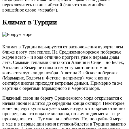
переключитесь на английский (так что запоминайте
волшебное слово «мераба́»).
Климат в Турции
Климат в Турции варьируется от расположения курорта: чем
ближе к югу, тем теплее. На Средиземноморском побережье
жарче всего – и вода отлично прогрета уже к первым дням
лета. Самыми теплыми считаются Алания и Сиде – но Белек,
Анталия и Кемер не сильно им уступают: лето там не
кончается чуть ли до ноября. А вот на Эгейское побережье
(Мармарис, Бодрум и Фетхие, например), уже к концу
сентября иногда приходят ветреные деньки. Примерно та же
картина с берегами Мраморного и Черного моря.
Пляжный сезон на берегу Средиземного моря открывается с
начала июня и длится до середины-конца октября. Некоторые,
конечно, едут купаться уже в мае: воздух в это время отлично
прогрет, так что вода не холодная, но лично для меня – еще
прохладновато… Тут уже на любителя. Но, по крайней мере,
в мае и в первые дни июня путевки/билеты в Турцию заметно