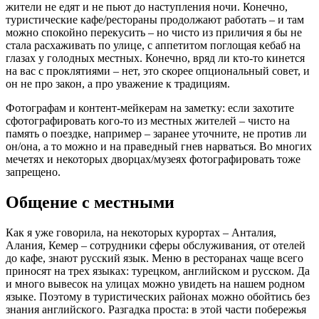
жители не едят и не пьют до наступления ночи. Конечно,
туристические кафе/рестораны продолжают работать – и там
можно спокойно перекусить – но чисто из приличия я бы не
стала расхаживать по улице, с аппетитом поглощая кебаб на
глазах у голодных местных. Конечно, вряд ли кто-то кинется
на вас с проклятиями – нет, это скорее опциональный совет, и
он не про закон, а про уважение к традициям.
Фотографам и контент-мейкерам на заметку: если захотите
сфотографировать кого-то из местных жителей – чисто на
память о поездке, например – заранее уточните, не против ли
он/она, а то можно и на праведный гнев нарваться. Во многих
мечетях и некоторых дворцах/музеях фотографировать тоже
запрещено.
Общение с местными
Как я уже говорила, на некоторых курортах – Анталия,
Алания, Кемер – сотрудники сферы обслуживания, от отелей
до кафе, знают русский язык. Меню в ресторанах чаще всего
приносят на трех языках: турецком, английском и русском. Да
и много вывесок на улицах можно увидеть на нашем родном
языке. Поэтому в туристических районах можно обойтись без
знания английского. Разгадка проста: в этой части побережья