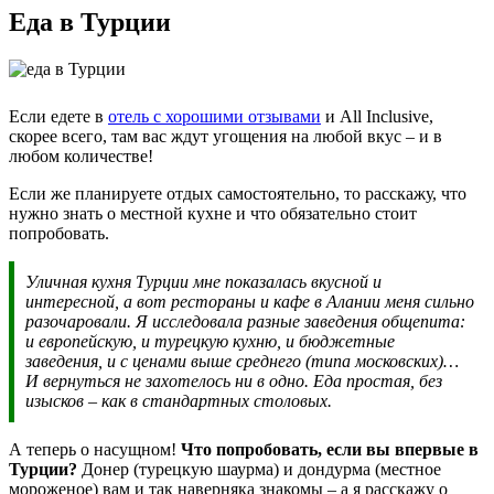
Еда в Турции
Если едете в
отель с хорошими отзывами
и All Inclusive,
скорее всего, там вас ждут угощения на любой вкус – и в
любом количестве!
Если же планируете отдых самостоятельно, то расскажу, что
нужно знать о местной кухне и что обязательно стоит
попробовать.
Уличная кухня Турции мне показалась вкусной и
интересной, а вот рестораны и кафе в Алании меня сильно
разочаровали. Я исследовала разные заведения общепита:
и европейскую, и турецкую кухню, и бюджетные
заведения, и с ценами выше среднего (типа московских)…
И вернуться не захотелось ни в одно. Еда простая, без
изысков – как в стандартных столовых.
А теперь о насущном!
Что попробовать, если вы впервые в
Турции?
Донер (турецкую шаурма) и дондурма (местное
мороженое) вам и так наверняка знакомы – а я расскажу о