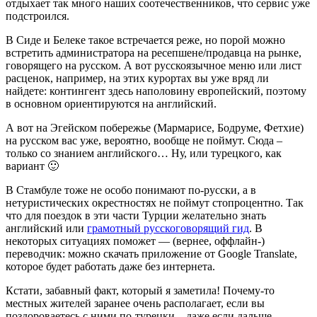
отдыхает так много наших соотечественников, что сервис уже
подстроился.
В Сиде и Белеке такое встречается реже, но порой можно
встретить администратора на ресепшене/продавца на рынке,
говорящего на русском. А вот русскоязычное меню или лист
расценок, например, на этих курортах вы уже вряд ли
найдете: контингент здесь наполовину европейский, поэтому
в основном ориентируются на английский.
А вот на Эгейском побережье (Мармарисе, Бодруме, Фетхие)
на русском вас уже, вероятно, вообще не поймут. Сюда –
только со знанием английского… Ну, или турецкого, как
вариант 🙂
В Стамбуле тоже не особо понимают по-русски, а в
нетуристических окрестностях не поймут стопроцентно. Так
что для поездок в эти части Турции желательно знать
английский или
грамотный русскоговорящий гид
. В
некоторых ситуациях поможет — (вернее, оффлайн-)
переводчик: можно скачать приложение от Google Translate,
которое будет работать даже без интернета.
Кстати, забавный факт, который я заметила! Почему-то
местных жителей заранее очень располагает, если вы
поздороваетесь с ними по-турецки – даже если дальше