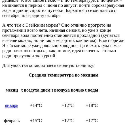
дешевле. А вот самое пекло – и по температуре, и по ценам –
начинается в период с июня по август: почти сорокаградусная
жара и дикий спрос на путевки. Бархатный сезон длится с
сентября по середину октября.
А что там с Эгейским морем? Оно отлично прогрето на
протяжении всего лета, начиная с июня, но уже в конце
сентября вода постепенно становится прохладной (купаться
все еще можно, но не так комфортно, как летом). В октябре же
Эгейское море уже довольно холодное. Да и ехать туда в мае
ради пляжного отдыха, как по мне, идея не очень – только
ради прогулок и экскурсий.
Для удобства оставлю здесь сводную табличку:
Средняя температура по месяцам
месяц
t воздуха днем
t воздуха ночью
t воды
январь
+14°C
+12°C
+18°C
февраль
+15°C
+12°C
+17°C