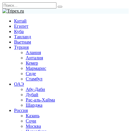
Перейти
Search
к
for:
содержанию
Китай
Египет
Куба
Таиланд
Вьетнам
Турция
Алания
Анталия
Кемер
Мармарис
Сиде
Стамбул
ОАЭ
Абу-Даби
Дубай
Рас-аль-Хайма
Шарджа
Россия
Казань
Сочи
Москва