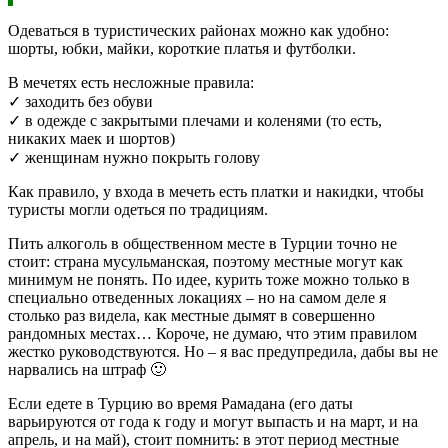
Одеваться в туристических районах можно как удобно:
шорты, юбки, майки, короткие платья и футболки.
В мечетях есть несложные правила:
✓ заходить без обуви
✓ в одежде с закрытыми плечами и коленями (то есть,
никаких маек и шортов)
✓ женщинам нужно покрыть голову
Как правило, у входа в мечеть есть платки и накидки, чтобы
туристы могли одеться по традициям.
Пить алкоголь в общественном месте в Турции точно не
стоит: страна мусульманская, поэтому местные могут как
минимум не понять. По идее, курить тоже можно только в
специально отведенных локациях – но на самом деле я
столько раз видела, как местные дымят в совершенно
рандомных местах… Короче, не думаю, что этим правилом
жестко руководствуются. Но – я вас предупредила, дабы вы не
нарвались на штраф 🙂
Если едете в Турцию во время Рамадана (его даты
варьируются от года к году и могут выпасть и на март, и на
апрель, и на май), стоит помнить: в этот период местные