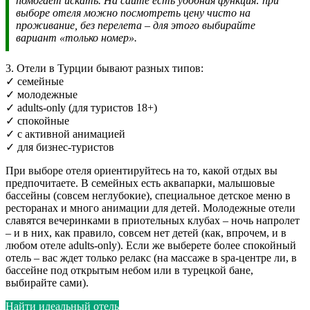
помогает искать. На сайте есть удобная функция: при
выборе отеля можно посмотреть цену чисто на
проживание, без перелета – для этого выбирайте
вариант «только номер».
3. Отели в Турции бывают разных типов:
✓ семейные
✓ молодежные
✓ adults-only (для туристов 18+)
✓ спокойные
✓ с активной анимацией
✓ для бизнес-туристов
При выборе отеля ориентируйтесь на то, какой отдых вы
предпочитаете. В семейных есть аквапарки, малышовые
бассейны (совсем неглубокие), специальное детское меню в
ресторанах и много анимации для детей. Молодежные отели
славятся вечеринками в приотельных клубах – ночь напролет
– и в них, как правило, совсем нет детей (как, впрочем, и в
любом отеле adults-only). Если же выберете более спокойный
отель – вас ждет только релакс (на массаже в spa-центре ли, в
бассейне под открытым небом или в турецкой бане,
выбирайте сами).
Найти идеальный отель