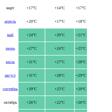
март
+17°C
+14°C
+17°C
апрель
+20°C
+17°C
+18°C
май
+24°C
+20°C
+21°C
июнь
+27°C
+24°C
+25°C
июль
+31°C
+27°C
+28°C
август
+31°C
+28°C
+29°C
сентябрь
+29°C
+25°C
+29°C
октябрь
+26°C
+22°C
+26°C