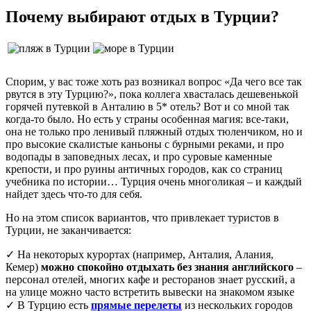
Почему выбирают отдых в Турции?
Спорим, у вас тоже хоть раз возникал вопрос «Да чего все так
рвутся в эту Турцию?», пока коллега хвасталась дешевенькой
горячей путевкой в Анталию в 5* отель? Вот и со мной так
когда-то было. Но есть у страны особенная магия: все-таки,
она не только про ленивый пляжный отдых тюленчиком, но и
про высокие скалистые каньоны с бурными реками, и про
водопады в заповедных лесах, и про суровые каменные
крепости, и про руины античных городов, как со страниц
учебника по истории… Турция очень многоликая – и каждый
найдет здесь что-то для себя.
Но на этом список вариантов, что привлекает туристов в
Турции, не заканчивается:
✓ На некоторых курортах (например, Анталия, Алания,
Кемер)
можно спокойно отдыхать без знания английского
–
персонал отелей, многих кафе и ресторанов знает русский, а
на улице можно часто встретить вывески на знакомом языке
✓ В Турцию есть
прямые перелеты
из нескольких городов