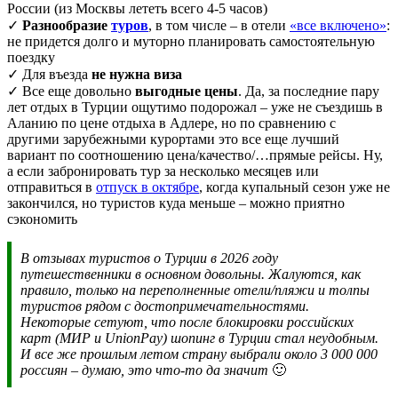
России (из Москвы лететь всего 4-5 часов)
✓
Разнообразие
туров
, в том числе – в отели
«все включено»
:
не придется долго и муторно планировать самостоятельную
поездку
✓ Для въезда
не нужна виза
✓ Все еще довольно
выгодные цены
. Да, за последние пару
лет отдых в Турции ощутимо подорожал – уже не съездишь в
Аланию по цене отдыха в Адлере, но по сравнению с
другими зарубежными курортами это все еще лучший
вариант по соотношению цена/качество/…прямые рейсы. Ну,
а если забронировать тур за несколько месяцев или
отправиться в
отпуск в октябре
, когда купальный сезон уже не
закончился, но туристов куда меньше – можно приятно
сэкономить
В отзывах туристов о Турции в 2026 году
путешественники в основном довольны. Жалуются, как
правило, только на переполненные отели/пляжи и толпы
туристов рядом с достопримечательностями.
Некоторые сетуют, что после блокировки российских
карт (МИР и UnionPay) шопинг в Турции стал неудобным.
И все же прошлым летом страну выбрали около 3 000 000
россиян – думаю, это что-то да значит
🙂