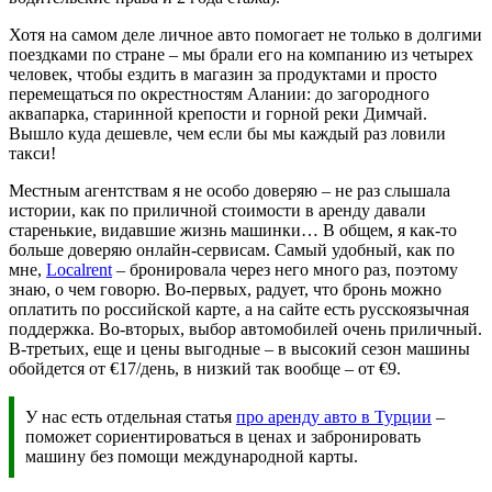
Хотя на самом деле личное авто помогает не только в долгими
поездками по стране – мы брали его на компанию из четырех
человек, чтобы ездить в магазин за продуктами и просто
перемещаться по окрестностям Алании: до загородного
аквапарка, старинной крепости и горной реки Димчай.
Вышло куда дешевле, чем если бы мы каждый раз ловили
такси!
Местным агентствам я не особо доверяю – не раз слышала
истории, как по приличной стоимости в аренду давали
старенькие, видавшие жизнь машинки… В общем, я как-то
больше доверяю онлайн-сервисам. Самый удобный, как по
мне,
Localrent
– бронировала через него много раз, поэтому
знаю, о чем говорю. Во-первых, радует, что бронь можно
оплатить по российской карте, а на сайте есть русскоязычная
поддержка. Во-вторых, выбор автомобилей очень приличный.
В-третьих, еще и цены выгодные – в высокий сезон машины
обойдется от €17/день, в низкий так вообще – от €9.
У нас есть отдельная статья
про аренду авто в Турции
–
поможет сориентироваться в ценах и забронировать
машину без помощи международной карты.