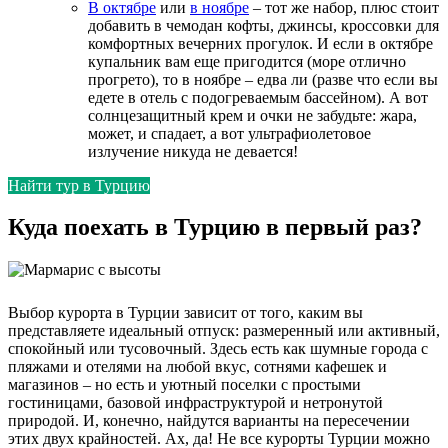
В октябре
или
в ноябре
– тот же набор, плюс стоит
добавить в чемодан кофты, джинсы, кроссовки для
комфортных вечерних прогулок. И если в октябре
купальник вам еще пригодится (море отлично
прогрето), то в ноябре – едва ли (разве что если вы
едете в отель с подогреваемым бассейном). А вот
солнцезащитный крем и очки не забудьте: жара,
может, и спадает, а вот ультрафиолетовое
излучение никуда не девается!
Найти тур в Турцию
Куда поехать в Турцию в первый раз?
Выбор курорта в Турции зависит от того, каким вы
представляете идеальный отпуск: размеренный или активный,
спокойный или тусовочный. Здесь есть как шумные города с
пляжами и отелями на любой вкус, сотнями кафешек и
магазинов – но есть и уютный поселки с простыми
гостиницами, базовой инфраструктурой и нетронутой
природой. И, конечно, найдутся варианты на пересечении
этих двух крайностей. Ах, да! Не все курорты Турции можно