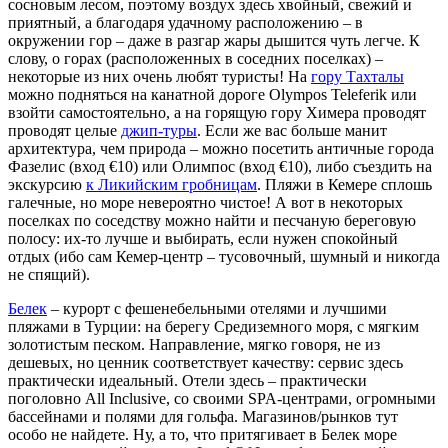
сосновым лесом, поэтому воздух здесь хвойный, свежий и
приятный, а благодаря удачному расположению – в
окружении гор – даже в разгар жары дышится чуть легче. К
слову, о горах (расположенных в соседних поселках) –
некоторые из них очень любят туристы! На
гору Тахталы
можно подняться на канатной дороге Olympos Teleferik или
взойти самостоятельно, а на горящую гору Химера проводят
проводят целые
джип-туры
. Если же вас больше манит
архитектура, чем природа – можно посетить античные города
Фазелис (вход €10) или Олимпос (вход €10), либо съездить на
экскурсию
к Ликийским гробницам
. Пляжи в Кемере сплошь
галечные, но море невероятно чистое! А вот в некоторых
поселках по соседству можно найти и песчаную береговую
полосу: их-то лучше и выбирать, если нужен спокойный
отдых (ибо сам Кемер-центр – тусовочный, шумный и никогда
не спящий).
Белек
– курорт с фешенебельными отелями и лучшими
пляжами в Турции: на берегу Средиземного моря, с мягким
золотистым песком. Направление, мягко говоря, не из
дешевых, но ценник соответствует качеству: сервис здесь
практически идеальный. Отели здесь – практически
поголовно All Inclusive, со своими SPA-центрами, огромными
бассейнами и полями для гольфа. Магазинов/рынков тут
особо не найдете. Ну, а то, что притягивает в Белек море