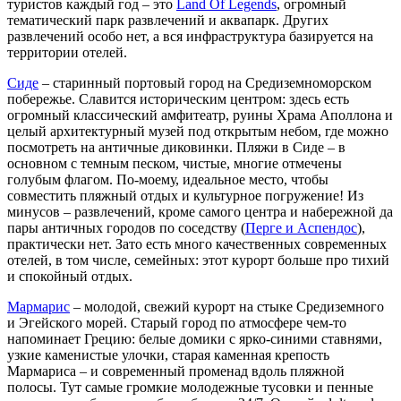
туристов каждый год – это
Land Of Legends
, огромный
тематический парк развлечений и аквапарк. Других
развлечений особо нет, а вся инфраструктура базируется на
территории отелей.
Сиде
– старинный портовый город на Средиземноморском
побережье. Славится историческим центром: здесь есть
огромный классический амфитеатр, руины Храма Аполлона и
целый архитектурный музей под открытым небом, где можно
посмотреть на античные диковинки. Пляжи в Сиде – в
основном с темным песком, чистые, многие отмечены
голубым флагом. По-моему, идеальное место, чтобы
совместить пляжный отдых и культурное погружение! Из
минусов – развлечений, кроме самого центра и набережной да
пары античных городов по соседству (
Перге и Аспендос
),
практически нет. Зато есть много качественных современных
отелей, в том числе, семейных: этот курорт больше про тихий
и спокойный отдых.
Мармарис
– молодой, свежий курорт на стыке Средиземного
и Эгейского морей. Старый город по атмосфере чем-то
напоминает Грецию: белые домики с ярко-синими ставнями,
узкие каменистые улочки, старая каменная крепость
Мармариса – и современный променад вдоль пляжной
полосы. Тут самые громкие молодежные тусовки и пенные