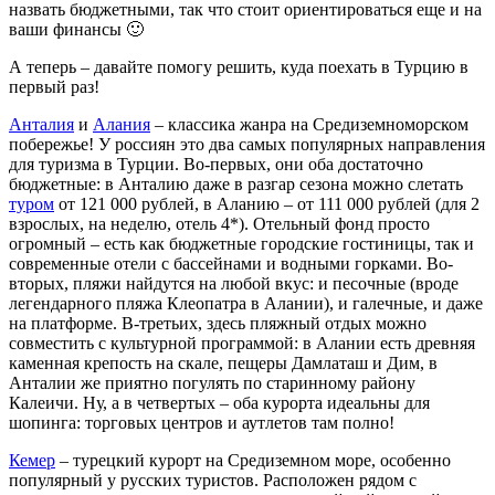
назвать бюджетными, так что стоит ориентироваться еще и на
ваши финансы 🙂
А теперь – давайте помогу решить, куда поехать в Турцию в
первый раз!
Анталия
и
Алания
– классика жанра на Средиземноморском
побережье! У россиян это два самых популярных направления
для туризма в Турции. Во-первых, они оба достаточно
бюджетные: в Анталию даже в разгар сезона можно слетать
туром
от 121 000 рублей, в Аланию – от 111 000 рублей (для 2
взрослых, на неделю, отель 4*). Отельный фонд просто
огромный – есть как бюджетные городские гостиницы, так и
современные отели с бассейнами и водными горками. Во-
вторых, пляжи найдутся на любой вкус: и песочные (вроде
легендарного пляжа Клеопатра в Алании), и галечные, и даже
на платформе. В-третьих, здесь пляжный отдых можно
совместить с культурной программой: в Алании есть древняя
каменная крепость на скале, пещеры Дамлаташ и Дим, в
Анталии же приятно погулять по старинному району
Калеичи. Ну, а в четвертых – оба курорта идеальны для
шопинга: торговых центров и аутлетов там полно!
Кемер
– турецкий курорт на Средиземном море, особенно
популярный у русских туристов. Расположен рядом с