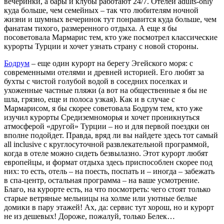
вечеринки, а бары и клубы работают 24/7. Отелей adults-only
куда больше, чем семейных – так что любителям ночной
жизни и шумных вечеринок тут понравится куда больше, чем
фанатам тихого, размеренного отдыха. А еще я бы
посоветовала Мармарис тем, кто уже посмотрел классические
курорты Турции и хочет узнать страну с новой стороны.
Бодрум
– еще один курорт на берегу Эгейского моря: с
современными отелями и древней историей. Его любят за
бухты с чистой голубой водой в соседних поселках и
ухоженные частные пляжи (а вот на общественные я бы не
шла, грязно, еще и полоса узкая). Как и в случае с
Мармарисом, я бы скорее советовала Бодрум тем, кто уже
изучил курорты Средиземноморья и хочет проникнуться
атмосферой «другой» Турции – но и для первой поездки он
вполне подойдет. Правда, вряд ли вы найдете здесь тот самый
all inclusive с круглосуточной развлекательной программой,
когда в отеле можно сидеть безвылазно. Этот курорт любят
европейцы, и формат отдыха здесь приспособлен скорее под
них: то есть, отель – на поесть, поспать и – иногда – забежать
в спа-центр, остальная программа – на ваше усмотрение.
Благо, на курорте есть, на что посмотреть: чего стоят только
старые ветряные мельницы на холме или уютные белые
домики в пару этажей! Ах, да: сервис тут хорош, но и курорт
не из дешевых! Дороже, пожалуй, только Белек…