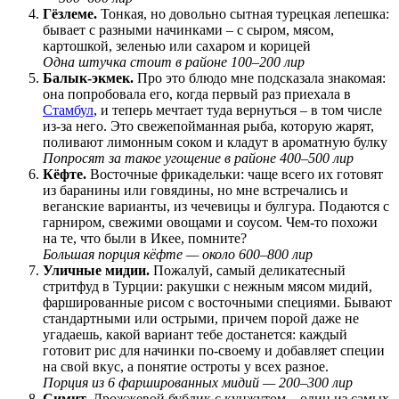
Гёзлеме.
Тонкая, но довольно сытная турецкая лепешка:
бывает с разными начинками – с сыром, мясом,
картошкой, зеленью или сахаром и корицей
Одна штучка стоит в районе 100–200 лир
Балык-экмек.
Про это блюдо мне подсказала знакомая:
она попробовала его, когда первый раз приехала в
Стамбул
, и теперь мечтает туда вернуться – в том числе
из-за него. Это свежепойманная рыба, которую жарят,
поливают лимонным соком и кладут в ароматную булку
Попросят за такое угощение в районе 400–500 лир
Кёфте.
Восточные фрикадельки: чаще всего их готовят
из баранины или говядины, но мне встречались и
веганские варианты, из чечевицы и булгура. Подаются с
гарниром, свежими овощами и соусом. Чем-то похожи
на те, что были в Икее, помните?
Большая порция кёфте — около 600–800 лир
Уличные мидии.
Пожалуй, самый деликатесный
стритфуд в Турции: ракушки с нежным мясом мидий,
фаршированные рисом с восточными специями. Бывают
стандартными или острыми, причем порой даже не
угадаешь, какой вариант тебе достанется: каждый
готовит рис для начинки по-своему и добавляет специи
на свой вкус, а понятие остроты у всех разное.
Порция из 6 фаршированных мидий — 200–300 лир
Симит.
Дрожжевой бублик с кунжутом – один из самых