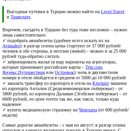
Выгодные путевки в Турцию можно найти на
Level.Travel
и
Травелате
.
Впрочем, съездить в Турцию без тура тоже несложно – нужно
лишь самостоятельно:
✓ подобрать авиабилеты (удобнее всего искать их на
Aviasales
): в разгар сезона цены стартуют от 37 000 рублей/
человек в обе стороны, в несезон (зимой) – можно и за 25 000
рублей туда-обратно слетать
✓ забронировать жилье (я ищу варианты на агрегаторах,
которые принимают российские карты –
Trip.com
,
Яндекс.Путешествия
или
Островок
): ночь в двухместном
номере в отеле обойдется в среднем от 5000 до 10 000 рублей
✓ заказать трансфер из аэропорта в отель на
Kiwitaxi
: машина
из аэропорта Анталии (Средиземноморское побережье) – от
5800 рублей, из аэропорта Даламан (Эгейское побережье) – от
6600 рублей, по цене почти так же, как такси, только куда
надежнее
✓ купить медицинскую страховку на
Черехапа
(от 600 рублей/
неделя)
Самые дорогие авиабилеты – с мая по август: в разгар сезона
отпусков и каникул желающих поехать в Турцию много. С