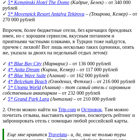
✓
5* Kempinski Hotel The Dome
(Кадрие, Белек)
– от 340 000
рублей
✓
5* Movenpick Resort Antalya Tekirova
– (Текирова, Кемер)
– от
270 000 рублей
Впрочем, более бюджетные отели, без кричащих брендовых
имен, но с хорошим сервисом, вкусным питанием и
приятными частными пляжами, в Турции тоже найдутся,
причем с лихвой! Вот лишь несколько таких (ценники, опять
же, указала за двоих на недельный отдых летом):
✓
4* Blue Bay City
(Мармарис)
– от 136 000 рублей
✓
4* Anita Dream
(Кириш, Кемер)
– от 117 000 рублей
✓
4* Blue Wave Suite
(Алания)
– от 162 000 рублей
✓
4* Belcekum Beach
(Олюдениз, Фетхие)
– от 216 000 рублей
✓
5* Utopia World
(Алания) – тот самый отель с огромным
собственным аквапарком
– от 232 000 рублей
✓
5* Grand Park Lara
(Анталия)
– от 210 000 рублей
2. Отели можно найти на
Trip.com
и
Островок
. Там можно
почитать отзывы, выставить критерии, посмотреть рейтинг и
забронировать отель с помощью любой российской карты.
Еще мне нравится
Travelata
– и, да, она не только туры