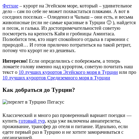
Фетхие
– курорт на Эгейском море, который – удивительное
дело – сам по себе не может похвастаться пляжами. А вот в
соседних поселках – Олюдениз и Чалыш – они есть, и весьма
живописные (если не самые красивые в Турции 🙂 ), найдется
и песок, и галька. Из достопримечательностей советую
посмотреть на крепость Кайя и гробницы Аминтаса.
Полюбится тем, кто ищет спокойного отдыха в гармонии с
природой… И готов прилично потратиться на такой ретрит,
потому что курорт не из дешевых.
Интересно!
Если определились с побережьем, а теперь
ломаете голову именно над курортом, советую почитать наш
текст о
10 лучших курортов Эгейского моря в Турции
или про
10 лучших курортов Средиземного моря в Турции
Как добраться до Турции?
Классический и много раз проверенный вариант поездки —
купить
готовый тур
, куда уже включены авиаперелеты,
проживание, трансфер до отеля и питание. Идеально, если
едете первый раз в Турцию и не хотите заморачиваться с
организацией.