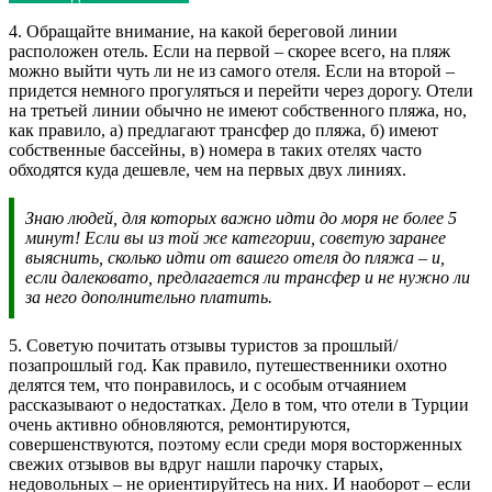
4. Обращайте внимание, на какой береговой линии
расположен отель. Если на первой – скорее всего, на пляж
можно выйти чуть ли не из самого отеля. Если на второй –
придется немного прогуляться и перейти через дорогу. Отели
на третьей линии обычно не имеют собственного пляжа, но,
как правило, а) предлагают трансфер до пляжа, б) имеют
собственные бассейны, в) номера в таких отелях часто
обходятся куда дешевле, чем на первых двух линиях.
Знаю людей, для которых важно идти до моря не более 5
минут! Если вы из той же категории, советую заранее
выяснить, сколько идти от вашего отеля до пляжа – и,
если далековато, предлагается ли трансфер и не нужно ли
за него дополнительно платить.
5. Советую почитать отзывы туристов за прошлый/
позапрошлый год. Как правило, путешественники охотно
делятся тем, что понравилось, и с особым отчаянием
рассказывают о недостатках. Дело в том, что отели в Турции
очень активно обновляются, ремонтируются,
совершенствуются, поэтому если среди моря восторженных
свежих отзывов вы вдруг нашли парочку старых,
недовольных – не ориентируйтесь на них. И наоборот – если