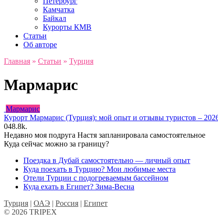
Петербург
Камчатка
Байкал
Курорты КМВ
Статьи
Об авторе
Главная
»
Статьи
»
Турция
Мармарис
Мармарис
Курорт Мармарис (Турция): мой опыт и отзывы туристов – 202
0
48.8k.
Недавно моя подруга Настя запланировала самостоятельное
Куда сейчас можно за границу?
Поездка в Дубай самостоятельно — личный опыт
Куда поехать в Турцию? Мои любимые места
Отели Турции с подогреваемым бассейном
Куда ехать в Египет? Зима-Весна
Турция
|
ОАЭ
|
Россия
|
Египет
© 2026 TRIPEX