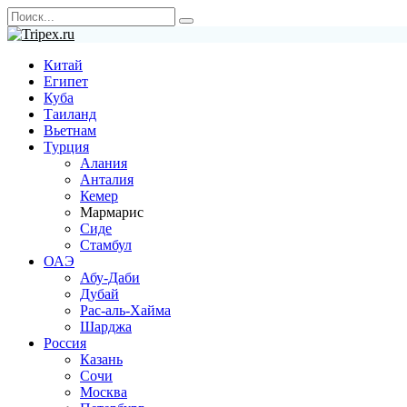
Перейти
Search
к
for:
содержанию
Китай
Египет
Куба
Таиланд
Вьетнам
Турция
Алания
Анталия
Кемер
Мармарис
Сиде
Стамбул
ОАЭ
Абу-Даби
Дубай
Рас-аль-Хайма
Шарджа
Россия
Казань
Сочи
Москва