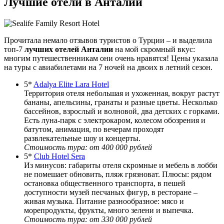
Лучшие отели в Анталии
Прочитала немало отзывов туристов о Турции – и выделила
топ-7
лучших отелей Анталии
на мой скромный вкус:
многим путешественникам они очень нравятся! Цены указала
на туры с авиабилетами на 7 ночей на двоих в летний сезон.
5*
Adalya Elite Lara Hotel
Территория отеля небольшая и ухоженная, вокруг растут
бананы, апельсины, гранаты и разные цветы. Несколько
бассейнов, взрослый и волновой, два детских с горками.
Есть луна-парк с электрокаром, колесом обозрения и
батутом, анимация, по вечерам проходят
развлекательные шоу и концерты.
Стоимость тура: от 400 000 рублей
5*
Club Hotel Sera
Из минусов: габариты отеля скромные и мебель в лобби
не помешает обновить, пляж грязноват. Плюсы: рядом
остановка общественного транспорта, в пешей
доступности музей песчаных фигур, в ресторане –
живая музыка. Питание разнообразное: мясо и
морепродукты, фрукты, много зелени и выпечка.
Стоимость тура: от 330 000 рублей