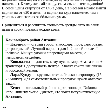
наличкой). К тому же, сайт на русском языке – очень удобно!
В сезон цены стартуют от €45 в день, а в несезон можно найти
варианты от €20 в день – а варианты куда надежнее, чем в
уличных агентствах за бóльшие суммы.
Прицениться и рассчитать стоимость аренды авто на ваши
даты и сроки поездки можно здесь:
Как выбрать район Анталии:
—
Калеичи
— старый город, атмосфера, порт, смотровые,
ретро-трамвай. Лучший вариант для 1–2 ночей после all
inclusive. Минус: улочки с перепадами высоты, с
чемоданом неудобно.
—
Коньяалты
— для тех, кому нужны море + магазины +
транспорт + доступность центра. Хвалят сочетание пляжа
и городской жизни.
—
Лара/Кунду
— крупные отели, близко к аэропорту (15–
25 минут). Для самостоятельных прогулок нужен автобус/
такси.
—
Кепез
— локальный район: парки, зоопарк, Dokuma
Park, Butterfly World. Для тех, кто хочет нетуристическую
Анталию.