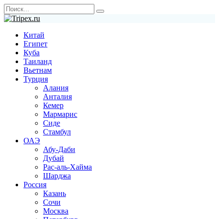
Перейти
Search
к
for:
содержанию
Китай
Египет
Куба
Таиланд
Вьетнам
Турция
Алания
Анталия
Кемер
Мармарис
Сиде
Стамбул
ОАЭ
Абу-Даби
Дубай
Рас-аль-Хайма
Шарджа
Россия
Казань
Сочи
Москва