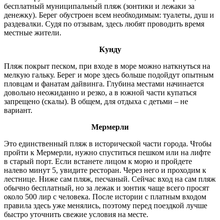
бесплатный муниципальный пляж (зонтики и лежаки за
денежку). Берег обустроен всем необходимым: туалеты, душ и
раздевалки. Судя по отзывам, здесь любят проводить время
местные жители.
Кунду
Пляж покрыт песком, при входе в море можно наткнуться на
мелкую гальку. Берег и море здесь больше подойдут опытным
пловцам и фанатам дайвинга. Глубина местами начинается
довольно неожиданно и резко, а в южной части купаться
запрещено (скалы). В общем, для отдыха с детьми – не
вариант.
Мермерли
Это единственный пляж в исторической части города. Чтобы
пройти к Мермерли, нужно спуститься пешком или на лифте
в старый порт. Если встанете лицом к морю и пройдете
налево минут 5, увидите ресторан. Через него и проходим к
лестнице. Ниже сам пляж, песчаный. Сейчас вход на сам пляж
обычно бесплатный, но за лежак и зонтик чаще всего просят
около 500 лир с человека. После истории с платным входом
правила здесь уже менялись, поэтому перед поездкой лучше
быстро уточнить свежие условия на месте.