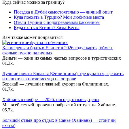
Куда сейчас можно за границу?
Поездка в Дубай самостоятельно — личный опыт
Куда поехать в Турцию? Мои любимые места
Отели Турции с подогреваемым бассейном
Куда ехать в Египет? Зима-Весна
Вам также может понравиться
Какие деньги брать в Египет в 2026 году: карты, обмен,
сколько нужно наличных
Деньги — один из самых частых вопросов в туристических
0
1.3k.
Лучшие пляжи Боракая (Филиппины): где купаться, где жить
и наш отзыв после месяца на острове
Боракай — лучший пляжный курорт на Филиппинах.
0
1.7k.
Хайнань в ноябре — 2026: погода, отзывы, цены
Мы всей семьей провели ноябрьский отпуск на Хайнане.
0
5.7k.
Большой отзыв про отдых в Санье (Хайнань) — стоит ли
ехать?