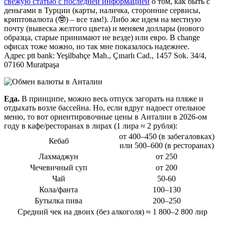
свежую статью с последней информацией
о том, как быть с
деньгами в Турции (карты, наличка, сторонние сервисы,
криптовалюта (🤓) – все там!). Либо же идем на местную
почту (вывеска желтого цвета) и меняем доллары (нового
образца, старые принимают не везде) или евро. В change
офисах тоже можно, но так мне показалось надежнее.
Адрес ptt bank: Yeşilbahçe Mah., Çınarlı Cad., 1457 Sok. 34/4,
07160 Muratpaşa
Еда.
В принципе, можно весь отпуск загорать на пляже и
отдыхать возле бассейна. Но, если вдруг надоест отельное
меню, то вот ориентировочные цены в Анталии в 2026-ом
году в кафе/ресторанах в лирах (1 лира ≈ 2 рубля):
от 400–450 (в забегаловках)
Кебаб
или 500–600 (в ресторанах)
Лахмаджун
от 250
Чечевичный суп
от 200
Чай
50-60
Кола/фанта
100–130
Бутылка пива
200–250
Средний чек на двоих (без алкоголя) ≈ 1 800–2 800 лир