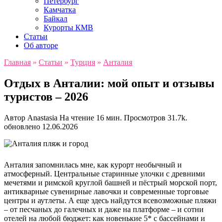
Петербург
Камчатка
Байкал
Курорты КМВ
Статьи
Об авторе
Главная
»
Статьи
»
Турция
»
Анталия
Отдых в Анталии: мой опыт и отзывы
туристов – 2026
Автор
Anastasia
На чтение
16 мин.
Просмотров
31.7k.
обновлено
12.06.2026
Анталия запомнилась мне, как курорт необычный и
атмосферный. Центральные старинные улочки с древними
мечетями и римской круглой башней и пёстрый морской порт,
антикварные сувенирные лавочки и современные торговые
центры и аутлеты. А еще здесь найдутся всевозможные пляжи
– от песчаных до галечных и даже на платформе – и сотни
отелей на любой бюджет: как новенькие 5* с бассейнами и