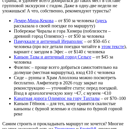
страны, и удобнее всего добираться до таких мест в составе
групповой экскурсии с гидом. Даже в одну-две недели не
уложишься! А что, собственно, рекомендуют туристы?
Демре-Мира-Кекова
– от $50 за человека (
здесь
рассказала о своей поездке по маршруту)
Побережье Чиралы и гора Химера (поблизости –
древний город Олимпос) – от $50 за человека
Памуккале и античный Иераполис
– от $50–65 с
человека (про все детали поездки читайте в
этом тексте
),
вариант с заездом в Эфес – от $140 с человека
Каньон Тазы и античный город Сельге
– от $45 за
человека
Фазелис – проще всего добраться самостоятельно на
долмуше (местная маршрутка), вход €10 с человека
Сиде – руины и Храм Аполлона можно посмотреть
бесплатно. Амфитеатр в 2026 году закрыт на
реконструкцию — уточняйте статус перед поездкой.
Вход в археологическую зону ~€7, с музеем ~€10
Канатная дорога Олимпос на гору Тахталы
– от $70–100
Каньон Гёйнюк – для тех, кому нравятся скалистые
каньоны с бурной зеленью и сплавы по бурной горной
реке
Самим строить и прокладывать маршрут не хочется? Многие
из этих экскурсий есть на
Трипстере
и
Sputnik8
, проводят