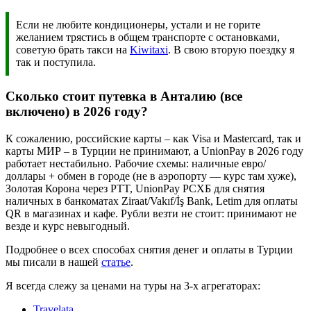
Если не любите кондиционеры, устали и не горите
желанием трястись в общем транспорте с остановками,
советую брать такси на
Kiwitaxi
. В свою вторую поездку я
так и поступила.
Сколько стоит путевка в Анталию (все
включено) в 2026 году?
К сожалению, российские карты – как Visa и Mastercard, так и
карты МИР – в Турции не принимают, а UnionPay в 2026 году
работает нестабильно. Рабочие схемы: наличные евро/
доллары + обмен в городе (не в аэропорту — курс там хуже),
Золотая Корона через PTT, UnionPay РСХБ для снятия
наличных в банкоматах Ziraat/Vakıf/İş Bank, Letim для оплаты
QR в магазинах и кафе. Рубли везти не стоит: принимают не
везде и курс невыгодный.
Подробнее о всех способах снятия денег и оплаты в Турции
мы писали в нашей
статье
.
Я всегда слежу за ценами на туры на 3-х агрегаторах:
Travelata