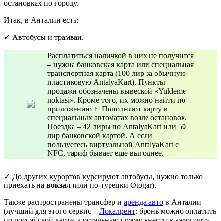
остановках по городу.
Итак, в Анталии есть:
✓ Автобусы и трамваи.
Расплатиться наличкой в них не получится
– нужна банковская карта или специальная
транспортная карта (100 лир за обычную
пластиковую AntalyaKart). Пункты
продажи обозначены вывеской «Yukleme
noktasi». Кроме того, их можно найти по
приложению ↑. Пополняют карту в
специальных автоматах возле остановок.
Поездка – 42 лиры по AntalyaKart или 50
лир банковской картой. А если
пользуетесь виртуальной AntalyaKart с
NFC, тариф бывает еще выгоднее.
✓ До других курортов курсируют автобусы, нужно только
приехать на
вокзал
(или по-турецки Otogar).
Также распространены трансфер и
аренда авто
в Анталии
(лучший для этого сервис –
Локалрент
: бронь можно оплатить
по российской карте, а остальную сумму внести в аэропорту