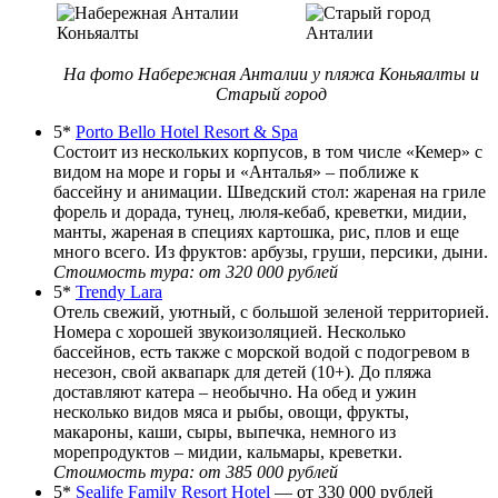
На фото Набережная Анталии у пляжа Коньяалты и
Старый город
5*
Porto Bello Hotel Resort & Spa
Состоит из нескольких корпусов, в том числе «Кемер» с
видом на море и горы и «Анталья» – поближе к
бассейну и анимации. Шведский стол: жареная на гриле
форель и дорада, тунец, люля-кебаб, креветки, мидии,
манты, жареная в специях картошка, рис, плов и еще
много всего. Из фруктов: арбузы, груши, персики, дыни.
Стоимость тура: от 320 000 рублей
5*
Trendy Lara
Отель свежий, уютный, с большой зеленой территорией.
Номера с хорошей звукоизоляцией. Несколько
бассейнов, есть также с морской водой с подогревом в
несезон, свой аквапарк для детей (10+). До пляжа
доставляют катера – необычно. На обед и ужин
несколько видов мяса и рыбы, овощи, фрукты,
макароны, каши, сыры, выпечка, немного из
морепродуктов – мидии, кальмары, креветки.
Стоимость тура: от 385 000 рублей
5*
Sealife Family Resort Hotel
— от 330 000 рублей