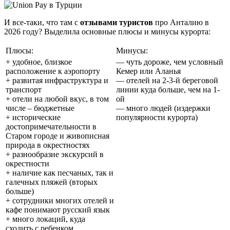
И все-таки, что там с
отзывами туристов
про Анталию в
2026 году? Выделила основные плюсы и минусы курорта:
Плюсы:
Минусы:
+ удобное, близкое
— чуть дороже, чем условный
расположение к аэропорту
Кемер или Аланья
+ развитая инфраструктура и
— отелей на 2-3-й береговой
транспорт
линии куда больше, чем на 1-
+ отели на любой вкус, в том
ой
числе – бюджетные
— много людей (издержки
+ исторические
популярности курорта)
достопримечательности в
Старом городе и живописная
природа в окрестностях
+ разнообразие экскурсий в
окрестности
+ наличие как песчаных, так и
галечных пляжей (вторых
больше)
+ сотрудники многих отелей и
кафе понимают русский язык
+ много локаций, куда
сходить с ребенком