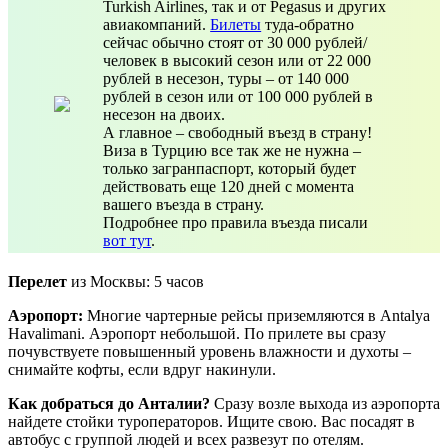
Turkish Airlines, так и от Pegasus и других
авиакомпаний.
Билеты
туда-обратно
сейчас обычно стоят от 30 000 рублей/
человек в высокий сезон или от 22 000
рублей в несезон, туры – от 140 000
рублей в сезон или от 100 000 рублей в
несезон на двоих.
А главное – свободный въезд в страну!
Виза в Турцию все так же не нужна –
только загранпаспорт, который будет
действовать еще 120 дней с момента
вашего въезда в страну.
Подробнее про правила въезда писали
вот тут
.
Перелет
из Москвы: 5 часов
Аэропорт:
Многие чартерные рейсы приземляются в Antalya
Havalimani. Аэропорт небольшой. По прилете вы сразу
почувствуете повышенный уровень влажности и духоты –
снимайте кофты, если вдруг накинули.
Как добраться до Анталии?
Сразу возле выхода из аэропорта
найдете стойки туроператоров. Ищите свою. Вас посадят в
автобус с группой людей и всех развезут по отелям.