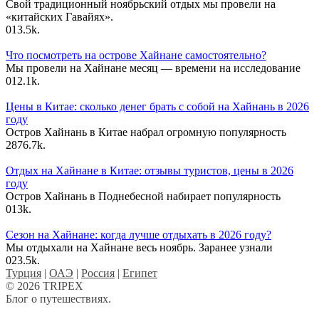
Свой традиционный ноябрьский отдых мы провели на
«китайских Гавайях».
0
13.5k.
Что посмотреть на острове Хайнане самостоятельно?
Мы провели на Хайнане месяц — времени на исследование
0
12.1k.
Цены в Китае: сколько денег брать с собой на Хайнань в 2026
году
Остров Хайнань в Китае набрал огромную популярность
28
76.7k.
Отдых на Хайнане в Китае: отзывы туристов, цены в 2026
году
Остров Хайнань в Поднебесной набирает популярность
0
13k.
Сезон на Хайнане: когда лучше отдыхать в 2026 году?
Мы отдыхали на Хайнане весь ноябрь. Заранее узнали
0
23.5k.
Турция
|
ОАЭ
|
Россия
|
Египет
© 2026 TRIPEX
Блог о путешествиях.