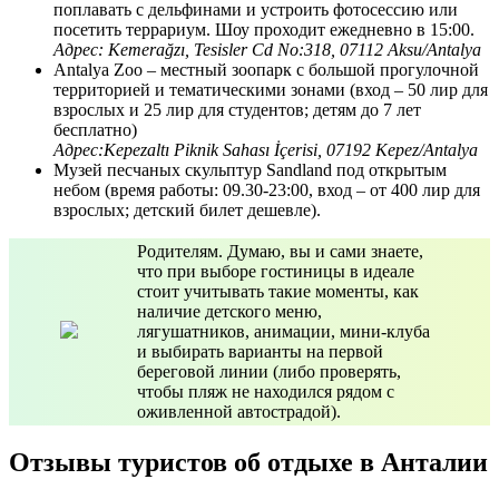
поплавать с дельфинами и устроить фотосессию или
посетить террариум. Шоу проходит ежедневно в 15:00.
Адрес: Kemerağzı, Tesisler Cd No:318, 07112 Aksu/Antalya
Antalya Zoo – местный зоопарк с большой прогулочной
территорией и тематическими зонами (вход – 50 лир для
взрослых и 25 лир для студентов; детям до 7 лет
бесплатно)
Адрес:Kepezaltı Piknik Sahası İçerisi, 07192 Kepez/Antalya
Музей песчаных скульптур Sandland под открытым
небом (время работы: 09.30-23:00, вход – от 400 лир для
взрослых; детский билет дешевле).
Родителям. Думаю, вы и сами знаете,
что при выборе гостиницы в идеале
стоит учитывать такие моменты, как
наличие детского меню,
лягушатников, анимации, мини-клуба
и выбирать варианты на первой
береговой линии (либо проверять,
чтобы пляж не находился рядом с
оживленной автострадой).
Отзывы туристов об отдыхе в Анталии