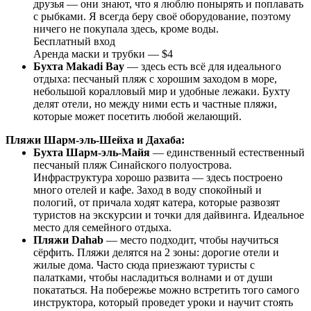
друзья — они знают, что я люблю понырять и поплавать
с рыбками. Я всегда беру своё оборудование, поэтому
ничего не покупала здесь, кроме воды.
Бесплатный вход
Аренда маски и трубки — $4
Бухта Makadi Bay
— здесь есть всё для идеального
отдыха: песчаный пляж с хорошим заходом в море,
небольшой коралловый мир и удобные лежаки. Бухту
делят отели, но между ними есть и частные пляжи,
которые может посетить любой желающий.
Пляжи Шарм-эль-Шейха и Дахаба:
Бухта Шарм-эль-Майя
— единственный естественный
песчаный пляж Синайского полуострова.
Инфраструктура хорошо развита — здесь построено
много отелей и кафе. Заход в воду спокойный и
пологий, от причала ходят катера, которые развозят
туристов на экскурсии и точки для дайвинга. Идеальное
место для семейного отдыха.
Пляжи Dahab
— место подходит, чтобы научиться
сёрфить. Пляжи делятся на 2 зоны: дорогие отели и
жилые дома. Часто сюда приезжают туристы с
палатками, чтобы насладиться волнами и от души
покататься. На побережье можно встретить того самого
инструктора, который проведет уроки и научит стоять