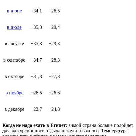
в июне
+34,1
+26,5
в июле
+35,3
+28,4
в августе
+35,8
+29,3
в сентябре
+34,7
+28,3
в октябре
+31,3
+27,8
в ноябре
+26,5
+26,6
в декабре
+22,7
+24,8
Когда не надо ехать в Египет:
зимой страна больше подойдет
для экскурсионного отдыха нежели пляжного. Температура