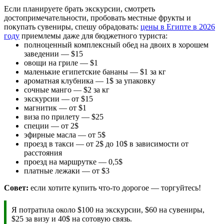
Если планируете брать экскурсии, смотреть
достопримечательности, пробовать местные фрукты и
покупать сувениры, спешу обрадовать:
цены в Египте в 2026
году
приемлемы даже для бюджетного туриста:
полноценный комплексный обед на двоих в хорошем
заведении — $15
овощи на гриле — $1
маленькие египетские бананы — $1 за кг
ароматная клубника — 1$ за упаковку
сочные манго — $2 за кг
экскурсии — от $15
магнитик — от $1
виза по прилету — $25
специи — от 2$
эфирные масла — от 5$
проезд в такси — от 2$ до 10$ в зависимости от
расстояния
проезд на маршрутке — 0,5$
платные лежаки — от $3
Совет:
если хотите купить что-то дорогое — торгуйтесь!
Я потратила около $100 на экскурсии, $60 на сувениры,
$25 за визу и 40$ на сотовую связь.