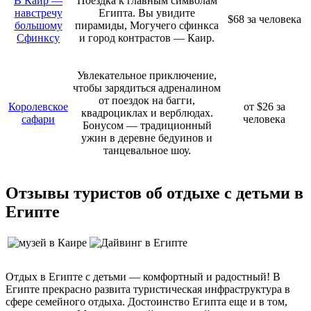
В Каир —
Поездка к главным символам
навстречу
Египта. Вы увидите
$68 за человека
большому
пирамиды, Могучего сфинкса
Сфинксу
и город контрастов — Каир.
Увлекательное приключение,
чтобы зарядиться адреналином
от поездок на багги,
Королевское
от $26 за
квадроциклах и верблюдах.
сафари
человека
Бонусом — традиционный
ужин в деревне бедуинов и
танцевальное шоу.
Отзывы туристов об отдыхе с детьми в
Египте
Отдых в Египте с детьми — комфортный и радостный! В
Египте прекрасно развита туристическая инфраструктура в
сфере семейного отдыха. Достоинство Египта еще и в том,