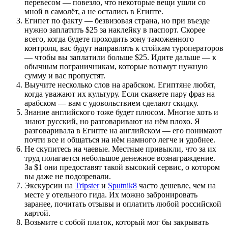
перевесом — повезло, что некоторые вещи ушли со
мной в самолёт, а не остались в Египте.
Египет по факту — безвизовая страна, но при въезде
нужно заплатить $25 за наклейку в паспорт. Скорее
всего, когда будете проходить зону таможенного
контроля, вас будут направлять к стойкам туроператоров
— чтобы вы заплатили больше $25. Идите дальше — к
обычным пограничникам, которые возьмут нужную
сумму и вас пропустят.
Выучите несколько слов на арабском. Египтяне любят,
когда уважают их культуру. Если скажете пару фраз на
арабском — вам с удовольствием сделают скидку.
Знание английского тоже будет плюсом. Многие хоть и
знают русский, но разговаривают на нём плохо. Я
разговаривала в Египте на английском — его понимают
почти все и общаться на нём намного легче и удобнее.
Не скупитесь на чаевые. Местные привыкли, что за их
труд полагается небольшое денежное вознаграждение.
За $1 они предоставят такой высокий сервис, о котором
вы даже не подозревали.
Экскурсии на
Tripster
и
Sputnik8
часто дешевле, чем на
месте у отельного гида. Их можно забронировать
заранее, почитать отзывы и оплатить любой российской
картой.
Возьмите с собой платок, который мог бы закрывать