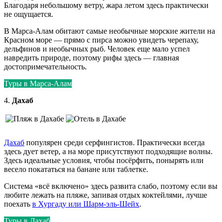
Благодаря небольшому ветру, жара летом здесь практически
не ощущается.
В Марса-Алам обитают самые необычные морские жители на
Красном море — прямо с пирса можно увидеть черепаху,
дельфинов и необычных рыб. Человек еще мало успел
навредить природе, поэтому рифы здесь — главная
достопримечательность.
Туры в Марса-Алам
4.
Дахаб
Дахаб
популярен среди серфингистов. Практически всегда
здесь дует ветер, а на море присутствуют подходящие волны.
Здесь идеальные условия, чтобы посёрфить, понырять или
весело покататься на банане или таблетке.
Система «всё включено» здесь развита слабо, поэтому если вы
любите лежать на пляже, запивая отдых коктейлями, лучше
поехать
в Хургаду или Шарм-эль-Шейх
.
Туры в Дахаб