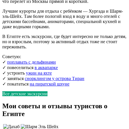
что перелет из Москвы прямой и короткий.
Лучшие курорты для отдыха с ребёнком — Хургада и Шарм-
эль-Шейх. Там более пологий вход в воду и много отелей с
детскими бассейнами, аниматорами, специальной кухней и
даже водными горками.
В Египте есть экскурсии, где будет интересно не только детям,
но и взрослым, поэтому за активный отдых тоже не стоит
переживать.
Советую:
✓
поплавать с дельфинами
✓ повеселиться
в аквапарке
✓ устроить
ужин на яхте
✓ заняться
снорклингом у острова Тиран
✓ покататься
на пиратской шхуне
Все детские экскурсии
Мои советы и отзывы туристов о
Египте