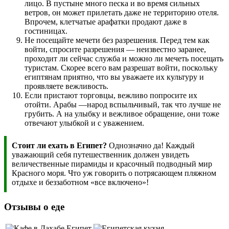
лицо. В пустыне много песка и во время сильных
ветров, он может прилетать даже не территорию отеля.
Впрочем, клетчатые арафатки продают даже в
гостиницах.
Не посещайте мечети без разрешения. Перед тем как
войти, спросите разрешения — неизвестно заранее,
проходит ли сейчас служба и можно ли мечеть посещать
туристам. Скорее всего вам разрешат войти, поскольку
египтянам приятно, что вы уважаете их культуру и
проявляете вежливость.
Если пристают торговцы, вежливо попросите их
отойти. Арабы —народ вспыльчивый, так что лучше не
грубить. А на улыбку и вежливое обращение, они тоже
отвечают улыбкой и с уважением.
Стоит ли ехать в Египет?
Однозначно да! Каждый
уважающий себя путешественник должен увидеть
величественные пирамиды и красочный подводный мир
Красного моря. Что уж говорить о потрясающем пляжном
отдыхе и беззаботном «все включено»!
Отзывы о еде