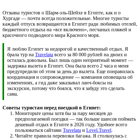
Отзывы туристов о Шарм-эль-Шейхе в Египте, как и о
Хургаде — почти всегда положительные. Многие туристы
каждый отпуск возвращаются в Египет ради любимых отелей,
бюджетного отдыха на «все включено», песчаных пляжей и
красочного подводного мира Красного моря.
Я люблю Египет за недорогой и качественный отдых. Я
брала тур на
Travelata
всего за 80 000 рублей на двоих и
осталась довольна. Был лишь один неприятный момент —
задержка вылета в Египет. Она была всего 2 часа и меня
предупредили об этом за день до вылета. Еще понравилась
координация и сопровождение — компания оповещала об
изменениях, а гид даже заказывал ланч-боксы на
экскурсии, потому что боялся, что я забуду это сделать
сама.
Советы туристам перед поездкой в Египет:
Мониторьте цены хотя бы за пару месяцев до
предполагаемой поездки — так больше шансов поймать
дешевый отдых в Египте в 2026 году. Удобнее всего
пользоваться сайтами
Travelata
и
Level.Travel
.
Читайте правила перевозки багажа. Я столкнулась с