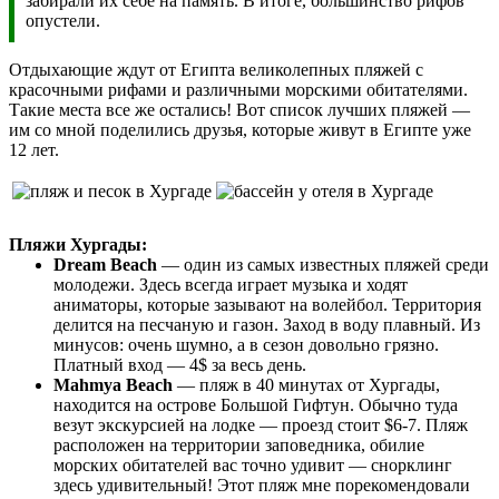
забирали их себе на память. В итоге, большинство рифов
опустели.
Отдыхающие ждут от Египта великолепных пляжей с
красочными рифами и различными морскими обитателями.
Такие места все же остались! Вот список лучших пляжей —
им со мной поделились друзья, которые живут в Египте уже
12 лет.
Пляжи Хургады:
Dream Beach
— один из самых известных пляжей среди
молодежи. Здесь всегда играет музыка и ходят
аниматоры, которые зазывают на волейбол. Территория
делится на песчаную и газон. Заход в воду плавный. Из
минусов: очень шумно, а в сезон довольно грязно.
Платный вход — 4$ за весь день.
Мahmya Beach
— пляж в 40 минутах от Хургады,
находится на острове Большой Гифтун. Обычно туда
везут экскурсией на лодке — проезд стоит $6-7. Пляж
расположен на территории заповедника, обилие
морских обитателей вас точно удивит — снорклинг
здесь удивительный! Этот пляж мне порекомендовали