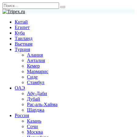
Перейти
Search
к
for:
содержанию
Китай
Египет
Куба
Таиланд
Вьетнам
Турция
Алания
Анталия
Кемер
Мармарис
Сиде
Стамбул
ОАЭ
Абу-Даби
Дубай
Рас-аль-Хайма
Шарджа
Россия
Казань
Сочи
Москва