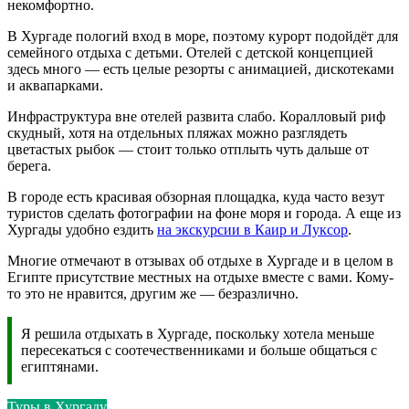
некомфортно.
В Хургаде пологий вход в море, поэтому курорт подойдёт для
семейного отдыха с детьми. Отелей с детской концепцией
здесь много — есть целые резорты с анимацией, дискотеками
и аквапарками.
Инфраструктура вне отелей развита слабо. Коралловый риф
скудный, хотя на отдельных пляжах можно разглядеть
цветастых рыбок — стоит только отплыть чуть дальше от
берега.
В городе есть красивая обзорная площадка, куда часто везут
туристов сделать фотографии на фоне моря и города. А еще из
Хургады удобно ездить
на экскурсии в Каир и Луксор
.
Многие отмечают в отзывах об отдыхе в Хургаде и в целом в
Египте присутствие местных на отдыхе вместе с вами. Кому-
то это не нравится, другим же — безразлично.
Я решила отдыхать в Хургаде, поскольку хотела меньше
пересекаться с соотечественниками и больше общаться с
египтянами.
Туры в Хургаду