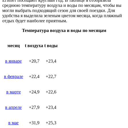
Египет посещают круглый год. В таблице я отобразила
среднюю температуру воздуха и воды по месяцам, чтобы вы
могли выбрать подходящий сезон для своей поездки. Для
удобства я выделила зеленым цветом месяца, когда пляжный
отдых будет наиболее приятным.
Температура воздуха и воды по месяцам
месяц
t воздуха
t воды
в январе
+20,7
+23,4
в феврале
+22,4
+22,7
в марте
+24,9
+22,6
в апреле
+27,9
+23,4
в мае
+31,9
+25,3