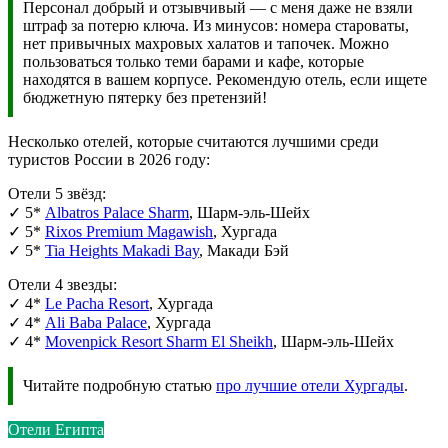
Персонал добрый и отзывчивый — с меня даже не взяли
штраф за потерю ключа. Из минусов: номера староваты,
нет привычных махровых халатов и тапочек. Можно
пользоваться только теми барами и кафе, которые
находятся в вашем корпусе. Рекомендую отель, если ищете
бюджетную пятерку без претензий!
Несколько отелей, которые считаются лучшими среди
туристов России в 2026 году:
Отели 5 звёзд:
✓ 5*
Albatros Palace Sharm
, Шарм-эль-Шейх
✓ 5*
Rixos Premium Magawish
, Хургада
✓ 5*
Tia Heights Makadi Bay
, Макади Бэй
Отели 4 звезды:
✓ 4*
Le Pacha Resort
, Хургада
✓ 4*
Ali Baba Palace
, Хургада
✓ 4*
Movenpick Resort Sharm El Sheikh
, Шарм-эль-Шейх
Читайте подробную статью
про лучшие отели Хургады
.
Отели Египта