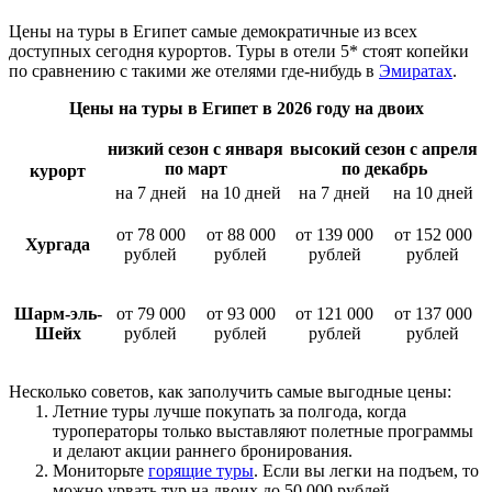
Цены на туры в Египет самые демократичные из всех
доступных сегодня курортов. Туры в отели 5* стоят копейки
по сравнению с такими же отелями где-нибудь в
Эмиратах
.
Цены на туры в Египет в 2026 году на двоих
низкий сезон с января
высокий сезон с апреля
по март
по декабрь
курорт
на 7 дней
на 10 дней
на 7 дней
на 10 дней
от 78 000
от 88 000
от 139 000
от 152 000
Хургада
рублей
рублей
рублей
рублей
Шарм-эль-
от 79 000
от 93 000
от 121 000
от 137 000
Шейх
рублей
рублей
рублей
рублей
Несколько советов, как заполучить самые выгодные цены:
Летние туры лучше покупать за полгода, когда
туроператоры только выставляют полетные программы
и делают акции раннего бронирования.
Мониторьте
горящие туры
. Если вы легки на подъем, то
можно урвать тур на двоих до 50 000 рублей.