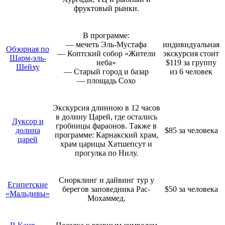
фруктовый рынки.
В программе:
— мечеть Эль-Мустафа
индивидуальная
Обзорная по
— Коптский собор «Жители
экскурсия стоит
Шарм-эль-
неба»
$119 за группу
Шейху
— Старый город и базар
из 6 человек
— площадь Сохо
Экскурсия длинною в 12 часов
в долину Царей, где остались
Луксор и
гробницы фараонов. Также в
долина
$85 за человека
программе: Карнакский храм,
царей
храм царицы Хатшепсут и
прогулка по Нилу.
Снорклинг и дайвинг тур у
Египетские
берегов заповедника Рас-
$50 за человека
«Мальдивы»
Мохаммед.