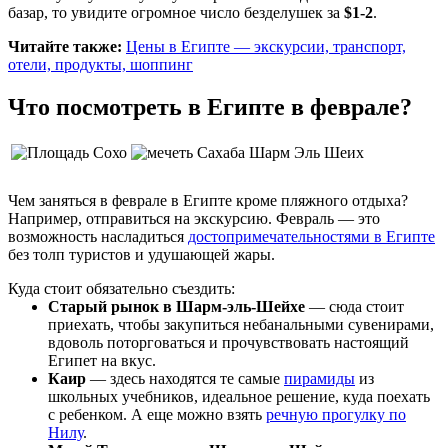
базар, то увидите огромное число безделушек за
$1-2
.
Читайте также:
Цены в Египте — экскурсии, транспорт,
отели, продукты, шоппинг
Что посмотреть в Египте в феврале?
Чем заняться в феврале в Египте кроме пляжного отдыха?
Например, отправиться на экскурсию. Февраль — это
возможность насладиться
достопримечательностями в Египте
без толп туристов и удушающей жары.
Куда стоит обязательно съездить:
Старый рынок в Шарм-эль-Шейхе
— сюда стоит
приехать, чтобы закупиться небанальными сувенирами,
вдоволь поторговаться и прочувствовать настоящий
Египет на вкус.
Каир
— здесь находятся те самые
пирамиды
из
школьных учебников, идеальное решение, куда поехать
с ребенком. А еще можно взять
речную прогулку по
Нилу
.