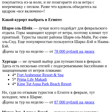
покупаетесь из-за волн, и не позагораете из-за ветра с
вперемешку с песком. Разве что вдоволь объедитесь на
щедром «все включено»!
Какой курорт выбрать в Египте:
Шарм-эль-Шейх
— лучше всего подойдет для февральского
отдыха. Горы защищают курорт от ветра, поэтому климат тут
приятный. Туристы хвалят районы Шарм-эль-Майя, Рас-умм-
эль-Сид. Еще популярностью пользуются Шаркс-Бэй и Наама-
Бэй.
💰цена за тур на неделю — от
78 000 рублей на двоих
Хургада
— не лучший выбор для путешествия в феврале.
Здесь есть несколько отелей с подогреваемыми бассейнами и
защищенными от ветров пляжами:
4*
Fort Arabesque Resort & Spa
5*
Prima Life Makadi
4*
King Tut Aqua Park Beach Resort
Но, судя по отзывам туристов о Египте в феврале, тут
холоднее, чем в Шарме.
💰цена за тур на неделю — от
87 000 рублей на двоих