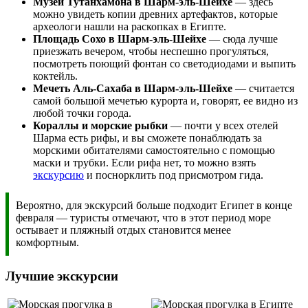
Музей Тутанхамона в Шарм-эль-Шейхе
— здесь
можно увидеть копии древних артефактов, которые
археологи нашли на раскопках в Египте.
Площадь Сохо в Шарм-эль-Шейхе
— сюда лучше
приезжать вечером, чтобы неспешно прогуляться,
посмотреть поющий фонтан со светодиодами и выпить
коктейль.
Мечеть Аль-Сахаба в Шарм-эль-Шейхе
— считается
самой большой мечетью курорта и, говорят, ее видно из
любой точки города.
Кораллы и морские рыбки
— почти у всех отелей
Шарма есть рифы, и вы сможете понаблюдать за
морскими обитателями самостоятельно с помощью
маски и трубки. Если рифа нет, то можно взять
экскурсию
и поснорклить под присмотром гида.
Вероятно, для экскурсий больше подходит Египет в конце
февраля — туристы отмечают, что в этот период море
остывает и пляжный отдых становится менее
комфортным.
Лучшие экскурсии