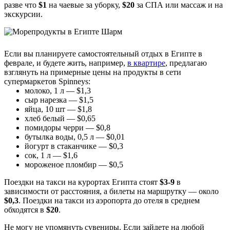
разве что
$1
на чаевые за уборку,
$20
за СПА или массаж и на
экскурсии.
Если вы планируете самостоятельный отдых в Египте в
феврале, и будете жить, например,
в квартире
, предлагаю
взглянуть на примерные цены на продукты в сети
супермаркетов Spinneys:
молоко, 1 л — $1,3
сыр нарезка — $1,5
яйца, 10 шт — $1,8
хлеб белый — $0,65
помидоры черри — $0,8
бутылка воды, 0,5 л — $0,01
йогурт в стаканчике — $0,3
сок, 1 л — $1,6
мороженое пломбир — $0,5
Поездки на такси на курортах Египта стоят
$3-9
в
зависимости от расстояния, а билеты на маршрутку — около
$0,3
. Поездки на такси из аэропорта до отеля в среднем
обходятся в
$20
.
Не могу не упомянуть сувениры. Если зайдете на любой