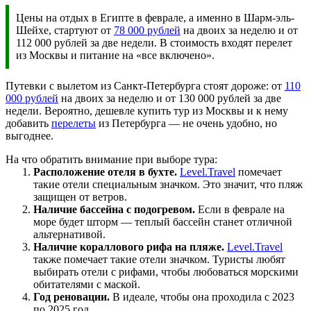
Цены на отдых в Египте в феврале, а именно в Шарм-эль-
Шейхе, стартуют от
78 000 рублей
на двоих за неделю и от
112 000 рублей за две недели. В стоимость входят перелет
из Москвы и питание на «все включено».
Путевки c вылетом из Санкт-Петербурга стоят дороже: от
110
000 рублей
на двоих за неделю и от 130 000 рублей за две
недели. Вероятно, дешевле купить тур из Москвы и к нему
добавить
перелеты
из Петербурга — не очень удобно, но
выгоднее.
На что обратить внимание при выборе тура:
Расположение отеля в бухте.
Level.Travel
помечает
такие отели специальным значком. Это значит, что пляж
защищен от ветров.
Наличие бассейна с подогревом.
Если в феврале на
море будет шторм — теплый бассейн станет отличной
альтернативой.
Наличие кораллового рифа на пляже.
Level.Travel
также помечает такие отели значком. Туристы любят
выбирать отели с рифами, чтобы любоваться морскими
обитателями с маской.
Год реновации.
В идеале, чтобы она проходила с 2023
по 2025 год.