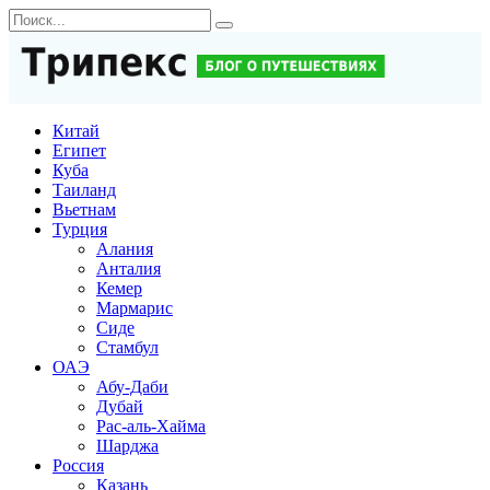
Перейти
Search
к
for:
содержанию
Китай
Египет
Куба
Таиланд
Вьетнам
Турция
Алания
Анталия
Кемер
Мармарис
Сиде
Стамбул
ОАЭ
Абу-Даби
Дубай
Рас-аль-Хайма
Шарджа
Россия
Казань