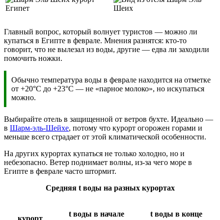
Главный вопрос, который волнует туристов — можно ли
купаться в Египте в феврале. Мнения разнятся: кто-то
говорит, что не вылезал из воды, другие — едва ли заходили
помочить ножки.
Обычно температура воды в феврале находится на отметке
от +20°C до +23°C — не «парное молоко», но искупаться
можно.
Выбирайте отель в защищенной от ветров бухте. Идеально —
в
Шарм-эль-Шейхе
, потому что курорт огорожен горами и
меньше всего страдает от этой климатической особенности.
На других курортах купаться не только холодно, но и
небезопасно. Ветер поднимает волны, из-за чего море в
Египте в феврале часто штормит.
Средняя t воды на разных курортах
t воды в начале
t воды в конце
курорт