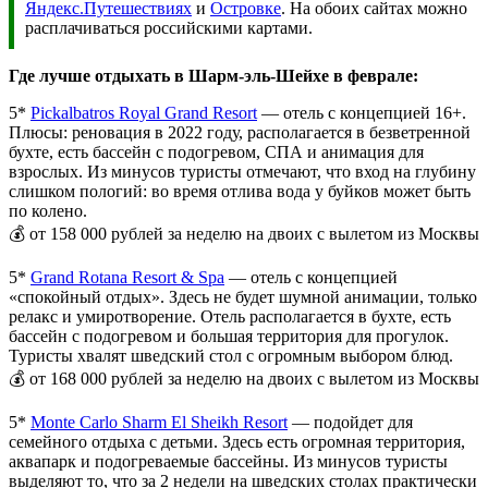
Яндекс.Путешествиях
и
Островке
. На обоих сайтах можно
расплачиваться российскими картами.
Где лучше отдыхать в Шарм-эль-Шейхе в феврале:
5*
Pickalbatros Royal Grand Resort
— отель с концепцией 16+.
Плюсы: реновация в 2022 году, располагается в безветренной
бухте, есть бассейн с подогревом, СПА и анимация для
взрослых. Из минусов туристы отмечают, что вход на глубину
слишком пологий: во время отлива вода у буйков может быть
по колено.
💰 от 158 000 рублей за неделю на двоих с вылетом из Москвы
5*
Grand Rotana Resort & Spa
— отель с концепцией
«спокойный отдых». Здесь не будет шумной анимации, только
релакс и умиротворение. Отель располагается в бухте, есть
бассейн с подогревом и большая территория для прогулок.
Туристы хвалят шведский стол с огромным выбором блюд.
💰 от 168 000 рублей за неделю на двоих с вылетом из Москвы
5*
Monte Carlo Sharm El Sheikh Resort
— подойдет для
семейного отдыха с детьми. Здесь есть огромная территория,
аквапарк и подогреваемые бассейны. Из минусов туристы
выделяют то, что за 2 недели на шведских столах практически