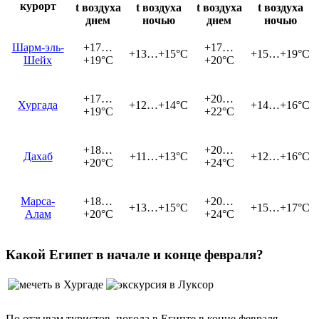
курорт
t воздуха
t воздуха
t воздуха
t воздуха
днем
ночью
днем
ночью
Шарм-эль-
+17…
+17…
+13…+15°C
+15…+19°C
Шейх
+19°C
+20°C
+17…
+20…
Хургада
+12…+14°C
+14…+16°C
+19°C
+22°C
+18…
+20…
Дахаб
+11…+13°C
+12…+16°C
+20°C
+24°C
Марса-
+18…
+20…
+13…+15°C
+15…+17°C
Алам
+20°C
+24°C
Какой Египет в начале и конце февраля?
По отзывам туристов, погода в Египте в конце февраля