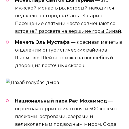
Монастырь Святой Екатерины
— это
мужской монастырь, который находится
недалеко от городка Санта-Катарин.
Посещение святыни часто совмещают со
встречей рассвета на вершине горы Синай
.
Мечеть Эль Мустафа
— красивая мечеть в
отдалении от туристических районов
Шарм-эль-Шейха похожа на волшебный
дворец из восточных сказок.
Национальный парк Рас-Мохаммед
—
огромная территория в почти 500 кв км с
пляжами, островами, озерами и
великолепным подводным миром. Сюда