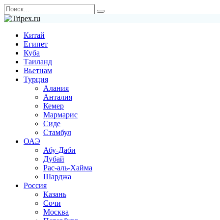
Перейти
Search
к
for:
содержанию
Китай
Египет
Куба
Таиланд
Вьетнам
Турция
Алания
Анталия
Кемер
Мармарис
Сиде
Стамбул
ОАЭ
Абу-Даби
Дубай
Рас-аль-Хайма
Шарджа
Россия
Казань
Сочи
Москва