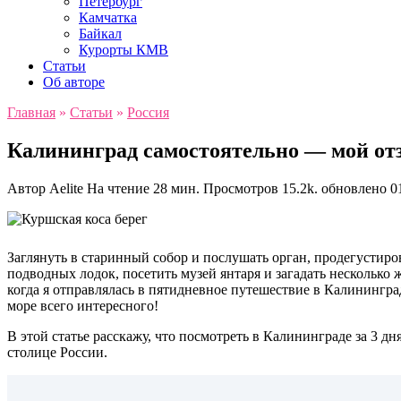
Петербург
Камчатка
Байкал
Курорты КМВ
Статьи
Об авторе
Главная
»
Статьи
»
Россия
Калининград самостоятельно — мой отз
Автор
Aelite
На чтение
28 мин.
Просмотров
15.2k.
обновлено
01
Заглянуть в старинный собор и послушать орган, продегустиро
подводных лодок, посетить музей янтаря и загадать нескольк
когда я отправлялась в пятидневное путешествие в Калинингра
море всего интересного!
В этой статье расскажу, что посмотреть в Калининграде за 3 д
столице России.