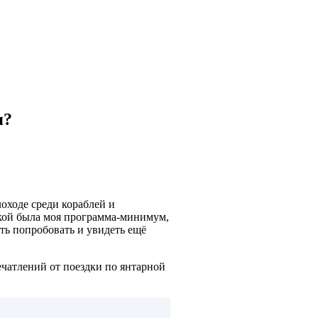
я?
лоходе среди кораблей и
акой была моя программа-минимум,
еть попробовать и увидеть ещё
ечатлений от поездки по янтарной