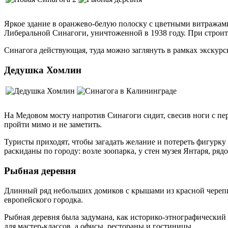
Яркое здание в оранжево-белую полоску с цветными витражами
Либеральной Синагоги, уничтоженной в 1938 году. При строите
Синагога действующая, туда можно заглянуть в рамках экскурси
Дедушка Хомлин
На Медовом мосту напротив Синагоги сидит, свесив ноги с пе
пройти мимо и не заметить.
Туристы приходят, чтобы загадать желание и потереть фигурк
раскиданы по городу: возле зоопарка, у стен музея Янтаря, ря
Рыбная деревня
Длинный ряд небольших домиков с крышами из красной череп
европейского городка.
Рыбная деревня была задумана, как историко-этнографический
для мастер-классов, а офисы, рестораны и гостиницы.