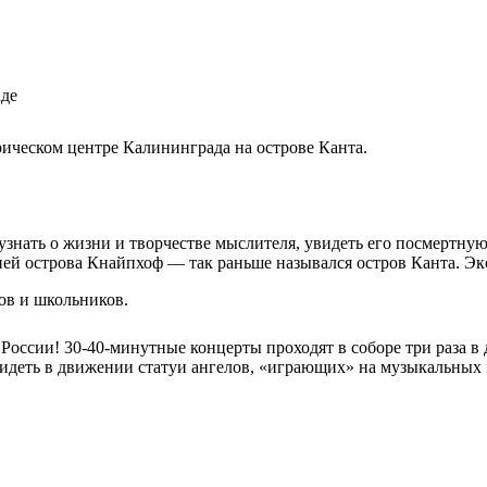
рическом центре Калининграда на острове Канта.
знать о жизни и творчестве мыслителя, увидеть его посмертную
ией острова Кнайпхоф — так раньше назывался остров Канта. Эк
ов и школьников.
оссии! 30-40-минутные концерты проходят в соборе три раза в д
увидеть в движении статуи ангелов, «играющих» на музыкальны