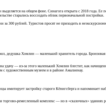
 выделяется на общем фоне. Синагога открыта с 2018 года. Ее 
льстве старались воссоздать облик первоначальной постройки.
и за 300 рублей. Туристов просят не приходить в неэкскурсионн
рил, дедушка Хомлин — маленький хранитель города. Бронзовая 
у на удачу — из-за этого маленький Хомлин блестит, как начищ
дом с художественным музеем и в районе Амалиенау.
ицы имитирует застройку старого Кёнигсберга и напоминает н
 и торгово-ремесленный комплекс — но в «сказочных» зданиях 