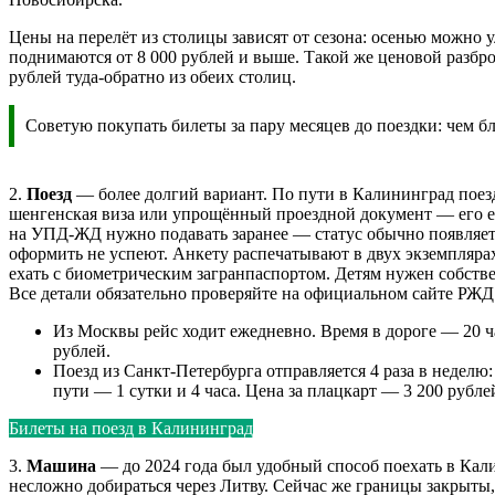
Цены на перелёт из столицы зависят от сезона: осенью можно ул
поднимаются от 8 000 рублей и выше. Такой же ценовой разбро
рублей туда-обратно из обеих столиц.
Советую покупать билеты за пару месяцев до поездки: чем бл
2.
Поезд
— более долгий вариант. По пути в Калининград поезд
шенгенская виза или упрощённый проездной документ — его е
на УПД-ЖД нужно подавать заранее — статус обычно появляется
оформить не успеют. Анкету распечатывают в двух экземплярах
ехать с биометрическим загранпаспортом. Детям нужен собстве
Все детали обязательно проверяйте на официальном сайте РЖД
Из Москвы рейс ходит ежедневно. Время в дороге — 20 ча
рублей.
Поезд из Санкт-Петербурга отправляется 4 раза в неделю
пути — 1 сутки и 4 часа. Цена за плацкарт — 3 200 рублей
Билеты на поезд в Калининград
3.
Машина
— до 2024 года был удобный способ поехать в Кал
несложно добираться через Литву. Сейчас же границы закрыты, 