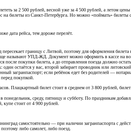
ететь за 2 500 рублей, весной уже за 4 500 рублей, а летом цен
с на билеты из Санкт-Петербурга. Но можно «поймать» билеты с
иже дата рейса, тем дороже перелёт.
 пересекает границу с Литвой, поэтому для оформления билета 
ще называют УПД-ЖД. Документ можно оформить в кассе на вок
 после покупки билета, а до отправления поезда должно остатьс
: один остаётся у вас, второй забирает проводник или литовски
нный загранпаспорт; если ребёнок едет без родителей — нотари
 перед покупкой.
сов. Плацкартный билет стоит в среднем от 3 800 рублей, билет 
: в понедельник, среду, пятницу и субботу. По праздникам доба
, купе стоит от 4 900 рублей.
ининград самостоятельно — при наличии загранпаспорта с дей
поэтому либо самолет, либо поезд.