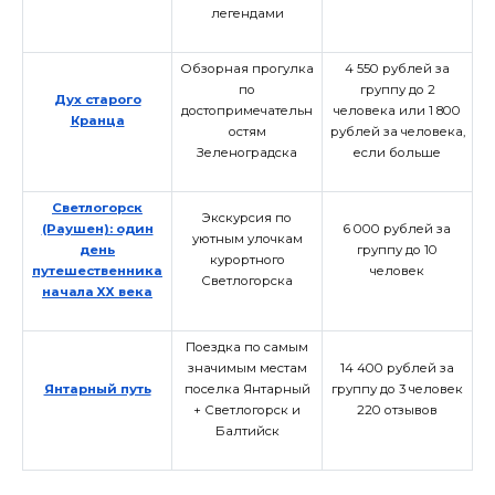
легендами
Обзорная прогулка
4 550 рублей за
по
группу до 2
Дух старого
достопримечательн
человека или 1 800
Кранца
остям
рублей за человека,
Зеленоградска
если больше
Светлогорск
Экскурсия по
(Раушен): один
6 000 рублей за
уютным улочкам
день
группу до 10
курортного
путешественника
человек
Светлогорска
начала XX века
Поездка по самым
значимым местам
14 400 рублей за
Янтарный путь
поселка Янтарный
группу до 3 человек
+ Светлогорск и
220 отзывов
Балтийск