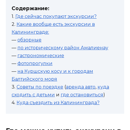
Содержание:
1.
Где сейчас покупают экскурсии?
2.
Какие вообще есть экскурсии в
Калининграде:
—
обзорные
—
по историческому район Амалиенау
—
гастрономические
—
фотопрогулки
—
на Куршскую косу и к городам
Балтийского моря
3.
Советы по поездке
(
аренда авто
,
куда
сходить с детьми
и
где остановиться
)
4.
Куда съездить из Калининграда?