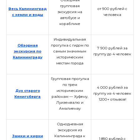
Обзорная
групповая
Весь Калининград
от 900 рублей с
экскурсия на
с земли и воды
человека
автобусе и
кораблике
Индивидуальная
Обзорная
прогулка с гидом по
7 900 рублей за
экскурсия по
самым значимым
группу до 4 человек
Калининграду
историческим
местам города
Групповая прогулка
по трем
4 000 рублей за
Дух старого
историческим
группу из 4 человек
Кенигсберга
районам — Хуфену,
1200+ отзывов!
Луизенвалю и
Амалиенау
Однодневная
экскурсия из
Замки и кирхи
Калининграда к
1 890 рублей с