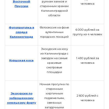
Восточной
руинам замков и
человека
Пруссии
старинным храмам
Калининградской
области
Фотопрогулка в
Фотосессия на фоне
6 000 рублей за
сердце
аутентичных
группу из 4 человек
Калининграда
городских локаций
Экскурсия на косу
из Калининграда с
заездом на самые
1 490 рублей за
Куршская коса
красивые
человека
смотровые
площадки
Ночная прогулка по
старинным
Экскурсия по
кирпичным
2 600 рублей с
заброшенному
подземельям,
человека
немецкому форту
овеянных
загадочными