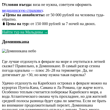
❗
Условия въезда:
виза не нужна, советуем оформить
медицинскую страховку
.
💺
Цены на авиабилеты:
от 50 000 рублей на человека туда-
обратно.
🧳
Цены на тур:
от 150 000 рублей за 7 ночей на двоих.
Найти тур на Мальдивы →
Доминикана
Где лучше отдохнуть в феврале на море и очутиться в летней
сказке? Правильно, в Доминикане. В самый разгар сезона
погода идеальна — плюс 26–28 на термометре. Да, не
дотягивает до +30, но кому нужна такая парилка?
Удачно отдохнуть на Карибских островах в феврале можно на
курортах Пунта-Кана, Самана и Ла Романа, где жарче всего.
Особенно теплым считается побережье Карибского моря, а
вода Атлантического океана чуть прохладнее, но для жителей
средней полосы разница будет едва ли заметна. Если не брать
во внимание продолжительный перелет, Доминикана
подходит для размеренного отдыха с детьми. Здесь много