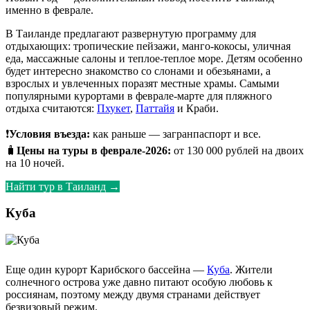
именно в феврале.
В Таиланде предлагают развернутую программу для
отдыхающих: тропические пейзажи, манго-кокосы, уличная
еда, массажные салоны и теплое-теплое море. Детям особенно
будет интересно знакомство со слонами и обезьянами, а
взрослых и увлеченных поразят местные храмы. Самыми
популярными курортами в феврале-марте для пляжного
отдыха считаются:
Пхукет
,
Паттайя
и Краби.
❗
Условия въезда:
как раньше — загранпаспорт и все.
🧳
Цены на туры в феврале-2026:
от 130 000 рублей на двоих
на 10 ночей.
Найти тур в Таиланд →
Куба
Еще один курорт Карибского бассейна —
Куба
. Жители
солнечного острова уже давно питают особую любовь к
россиянам, поэтому между двумя странами действует
безвизовый режим.