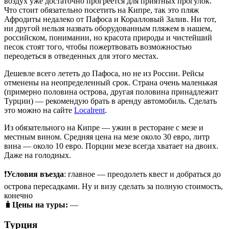
воздух уже достаточно прогреется для приятных прогулок.
Что стоит обязательно посетить на Кипре, так это пляж
Афродиты недалеко от Пафоса и Коралловый Залив. Ни тот,
ни другой нельзя назвать оборудованным пляжем в нашем,
российском, понимании, но красота природы и чистейший
песок стоят того, чтобы пожертвовать возможностью
переодеться в отведенных для этого местах.
Дешевле всего лететь до Пафоса, но не из России. Рейсы
отменены на неопределенный срок. Страна очень маленькая
(примерно половина острова, другая половина принадлежит
Турции) — рекомендую брать в аренду автомобиль. Сделать
это можно на сайте
Localrent
.
Из обязательного на Кипре — ужин в ресторане с мезе и
местным вином. Средняя цена на мезе около 30 евро, литр
вина — около 10 евро. Порции мезе всегда хватает на двоих.
Даже на голодных.
❗
Условия въезда
: главное — преодолеть квест и добраться до
острова пересадками. Ну и визу сделать за полную стоимость,
конечно
🧳
Цены на туры:
—
Турция