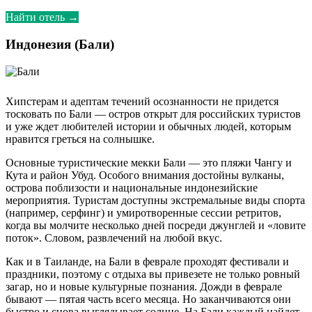
Найти отель →
Индонезия (Бали)
Хипстерам и адептам течений осознанности не придется
тосковать по Бали — остров открыт для российских туристов
и уже ждет любителей истории и обычных людей, которым
нравится греться на солнышке.
Основные туристические мекки Бали — это пляжи Чангу и
Кута и район Убуд. Особого внимания достойны вулканы,
острова поблизости и национальные индонезийские
мероприятия. Туристам доступны экстремальные виды спорта
(например, серфинг) и умиротворенные сессии ретритов,
когда вы молчите несколько дней посреди джунглей и «ловите
поток». Словом, развлечений на любой вкус.
Как и в Таиланде, на Бали в феврале проходят фестивали и
праздники, поэтому с отдыха вы привезете не только ровный
загар, но и новые культурные познания. Дожди в феврале
бывают — пятая часть всего месяца. Но заканчиваются они
быстро и снова выглядывает солнце. На Бали каждый найдет