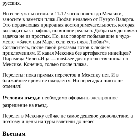
русских.
Но если уж вы осилили 11-12 часов полета до Мексики,
заносите в заметки пляж Любви недалеко от Пуэрто Валярта.
Это поражающая природная достопримечательность, которая
выглядит как графика, но вполне реальна. Добраться до пляжа
задачка не из простых. Но, как говорят побывавшие в чудо-
месте, «Зачем нам Марс, если есть пляж Любви?».
Согласитесь, после такой рекламы готов к любым
приключениям. И какая Мексика без артефактов индейцев?
Пирамида Чичен-Ица — must-see для путешественника по
Мексике. Конечно, только после пляжа.
Перелеты: пока прямых перелетов в Мексику нет. И в
ближайшее время не ожидается. Но пересадки никто не
отменял!
❗
Условия въезда:
необходимо оформить электронное
разрешение на въезд.
Перелет в Мексику сейчас не самое дешевое удовольствие, а
поэтому и цены на туры взлетели до небес.
Вьетнам