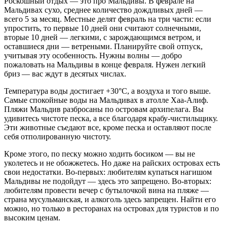
Роскошный отдых — это про Мальдивы. В феврале на
Мальдивах сухо, среднее количество дождливых дней —
всего 5 за месяц. Местные делят февраль на три части: если
упростить, то первые 10 дней они считают солнечными,
вторые 10 дней — легкими, с зарождающимся ветром, и
оставшиеся дни — ветреными. Планируйте свой отпуск,
учитывая эту особенность. Нужны волны — добро
пожаловать на Мальдивы в конце февраля. Нужен легкий
бриз — вас ждут в десятых числах.
Температура воды достигает +30°C, а воздуха и того выше.
Самые спокойные воды на Мальдивах в атолле Хаа-Алиф.
Пляжи Мальдив разбросаны по островам архипелага. Вы
удивитесь чистоте песка, а все благодаря крабу-чистильщику.
Эти животные съедают все, кроме песка и оставляют после
себя отполированную чистоту.
Кроме этого, по песку можно ходить босиком — вы не
уколетесь и не обожжетесь. Но даже на райских островах есть
свои недостатки. Во-первых: любителям купаться нагишом
Мальдивы не подойдут — здесь это запрещено. Во-вторых:
любителям провести вечер с бутылочкой вина на пляже —
страна мусульманская, и алкоголь здесь запрещен. Найти его
можно, но только в ресторанах на островах для туристов и по
высоким ценам.