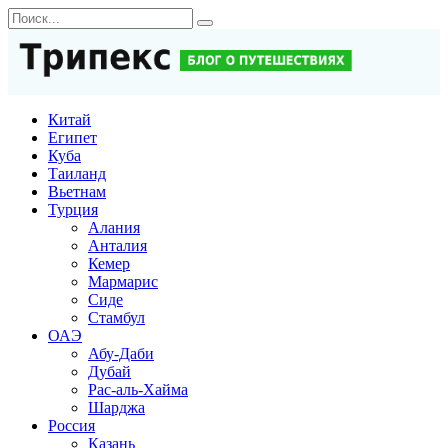
Перейти
Search
к
for:
содержанию
Китай
Египет
Куба
Таиланд
Вьетнам
Турция
Алания
Анталия
Кемер
Мармарис
Сиде
Стамбул
ОАЭ
Абу-Даби
Дубай
Рас-аль-Хайма
Шарджа
Россия
Казань