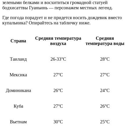
зелеными белками и восхититься громадной статуей
бодхисаттвы Гуаньинь — персонажем местных легенд.
Где погода порадует и не придется носить дождевик вместо
купальника? Опирайтесь на табличку ниже.
Средняя температура
Средняя
Страна
воздуха
температура воды
Таиланд
26-33°C
28°C
Мексика
27°C
27°C
Доминикана
26°C
24°C
Куба
27°C
26°C
Вьетнам
30°C
25°C