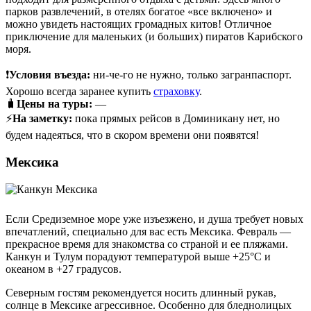
парков развлечений, в отелях богатое «все включено» и
можно увидеть настоящих громадных китов! Отличное
приключение для маленьких (и больших) пиратов Карибского
моря.
❗
Условия въезда:
ни-че-го не нужно, только загранпаспорт.
Хорошо всегда заранее купить
страховку
.
🧳
Цены на туры:
—
⚡
На заметку:
пока прямых рейсов в Доминикану нет, но
будем надеяться, что в скором времени они появятся!
Мексика
Если Средиземное море уже изъезжено, и душа требует новых
впечатлений, специально для вас есть Мексика. Февраль —
прекрасное время для знакомства со страной и ее пляжами.
Канкун и Тулум порадуют температурой выше +25°C и
океаном в +27 градусов.
Северным гостям рекомендуется носить длинный рукав,
солнце в Мексике агрессивное. Особенно для бледнолицых