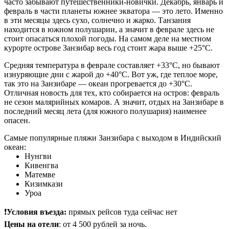
часто забывают путешественники-новички. Декабрь, январь и
февраль в части планеты южнее экватора — это лето. Именно
в эти месяцы здесь сухо, солнечно и жарко. Танзания
находится в южном полушарии, а значит в феврале здесь не
стоит опасаться плохой погоды. На самом деле на местном
курорте острове Занзибар весь год стоит жара выше +25°C.
Средняя температура в феврале составляет +33°C, но бывают
изнуряющие дни с жарой до +40°C. Вот уж, где теплое море,
так это на Занзибаре — океан прогревается до +30°C.
Отличная новость для тех, кто собирается на остров: февраль
не сезон малярийных комаров. А значит, отдых на Занзибаре в
последний месяц лета (для южного полушария) наименее
опасен.
Самые популярные пляжи Занзибара с выходом в Индийский
океан:
Нунгви
Кивенгва
Матемве
Кизимкази
Уроа
❗
Условия въезда:
прямых рейсов туда сейчас нет
Цены на отели
: от 4 500 рублей за ночь.