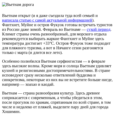
Вьетнам открыт (и я даже съездила туда всей семьей и
написала статью с самой актуальной информацией
).
Фантхиет, Муйне и остров Фукуок готовы встречать туристов
из России даже зимой. Февраль во Вьетнаме —
сухой период
.
Климат страны очень разнообразный, для морского отдыха
рекомендуется выбирать жаркие Фантхиет и Муйне здесь
температура достигает +33°C. Остров Фукуок тоже подходит
для пляжного туризма, а вот в Нячанге сезон разгоняется
только с марта (и длится все лето).
Особенно полюбился Вьетнам серфингистам — в феврале
здесь высокие волны. Кроме моря и солнца Вьетнам удивляет
кухней и религиозными достопримечательностями. В стране
исповедуют сразу несколько ответвлений буддизма и
синкретизма, некоторые из них вы не встретите больше нигде,
например — хоахао и каодай.
Вьетнам — страна разнообразия культур. Здесь древнее
соприкасается с современным, а чтобы убедиться в этом,
после прогулок по храмам, спрятанным по всей стране, в том
числе и недалеко от пляжей, выделите пару дней для города
Хошимин.