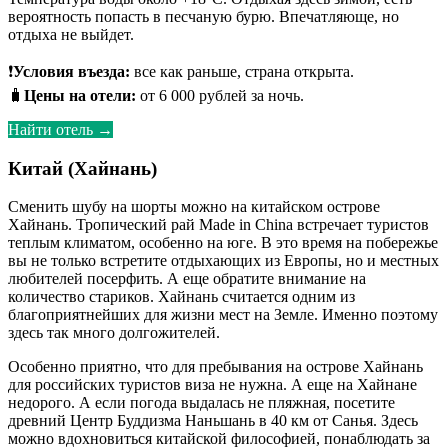
вероятность попасть в песчаную бурю. Впечатляюще, но
отдыха не выйдет.
❗
Условия въезда:
все как раньше, страна открыта.
🧳
Цены на отели:
от 6 000 рублей за ночь.
Найти отель →
Китай (Хайнань)
Сменить шубу на шорты можно на китайском острове
Хайнань. Тропический рай Made in China встречает туристов
теплым климатом, особенно на юге. В это время на побережье
вы не только встретите отдыхающих из Европы, но и местных
любителей посерфить. А еще обратите внимание на
количество стариков. Хайнань считается одним из
благоприятнейших для жизни мест на Земле. Именно поэтому
здесь так много долгожителей.
Особенно приятно, что для пребывания на острове Хайнань
для российских туристов виза не нужна. А еще на Хайнане
недорого. А если погода выдалась не пляжная, посетите
древний Центр Буддизма Наньшань в 40 км от Санья. Здесь
можно вдохновиться китайской философией, понаблюдать за