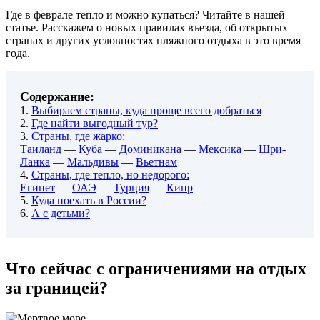
Где в феврале тепло и можно купаться? Читайте в нашей
статье. Расскажем о новых правилах въезда, об открытых
странах и других условностях пляжного отдыха в это время
года.
Содержание:
1.
Выбираем страны, куда проще всего добраться
2.
Где найти выгодный тур?
3.
Страны, где жарко:
Таиланд
—
Куба
—
Доминикана
—
Мексика
—
Шри-
Ланка
—
Мальдивы
—
Вьетнам
4.
Страны, где тепло, но недорого:
Египет
—
ОАЭ
—
Турция
—
Кипр
5.
Куда поехать в России?
6.
А с детьми?
Что сейчас с ограничениями на отдых
за границей?