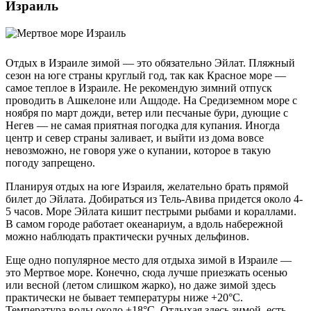
Израиль
Отдых в Израиле зимой — это обязательно Эйлат. Пляжный
сезон на юге страны круглый год, так как Красное море —
самое теплое в Израиле. Не рекомендую зимний отпуск
проводить в Ашкелоне или Ашдоде. На Средиземном море с
ноября по март дожди, ветер или песчаные бури, дующие с
Негев — не самая приятная погодка для купания. Иногда
центр и север страны заливает, и выйти из дома вовсе
невозможно, не говоря уже о купании, которое в такую
погоду запрещено.
Планируя отдых на юге Израиля, желательно брать прямой
билет до Эйлата. Добираться из Тель-Авива придется около 4-
5 часов. Море Эйлата кишит пестрыми рыбами и кораллами.
В самом городе работает океанариум, а вдоль набережной
можно наблюдать практически ручных дельфинов.
Еще одно популярное место для отдыха зимой в Израиле —
это Мертвое море. Конечно, сюда лучше приезжать осенью
или весной (летом слишком жарко), но даже зимой здесь
практически не бывает температуры ниже +20°C.
Температура воды около +18°C. Отдыхая здесь зимой, есть