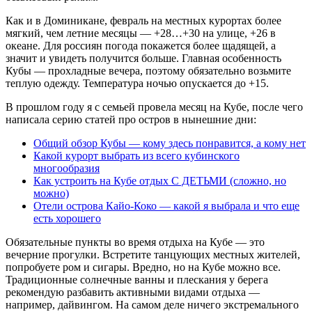
Как и в Доминикане, февраль на местных курортах более
мягкий, чем летние месяцы — +28…+30 на улице, +26 в
океане. Для россиян погода покажется более щадящей, а
значит и увидеть получится больше. Главная особенность
Кубы — прохладные вечера, поэтому обязательно возьмите
теплую одежду. Температура ночью опускается до +15.
В прошлом году я с семьей провела месяц на Кубе, после чего
написала серию статей про остров в нынешние дни:
Общий обзор Кубы — кому здесь понравится, а кому нет
Какой курорт выбрать из всего кубинского
многообразия
Как устроить на Кубе отдых С ДЕТЬМИ (сложно, но
можно)
Отели острова Кайо-Коко — какой я выбрала и что еще
есть хорошего
Обязательные пункты во время отдыха на Кубе — это
вечерние прогулки. Встретите танцующих местных жителей,
попробуете ром и сигары. Вредно, но на Кубе можно все.
Традиционные солнечные ванны и плескания у берега
рекомендую разбавить активными видами отдыха —
например, дайвингом. На самом деле ничего экстремального