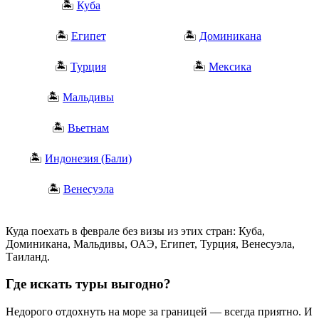
🏝️
Куба
🏝️
Египет
🏝️
Доминикана
🏝️
Турция
🏝️
Мексика
🏝️
Мальдивы
🏝️
Вьетнам
🏝️
Индонезия (Бали)
🏝️
Венесуэла
Куда поехать в феврале без визы из этих стран: Куба,
Доминикана, Мальдивы, ОАЭ, Египет, Турция, Венесуэла,
Таиланд.
Где искать туры выгодно?
Недорого отдохнуть на море за границей — всегда приятно. И