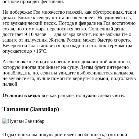
острове проходят фестивали.
На побережье Гоа множество пляжей, как обустроенных, так и
диких. Ближе к северу штата песок чернеет. Не удивляйтесь,
это вулканический песок. Погода в феврале на Гоа достаточно
сухая, поэтому жара переносится легко. Солнечный день
достигает 9-10 часов — для загара хватит, но не забывайте о
защите от излучения. Житель России может быстро сгореть.
Вечером на Гоа становится прохладно и столбик термометра
опускается до +16°C.
А еще в океане водится очень много диковинной живности,
которую иногда прибивает на сушу. Детям будет интересно
понаблюдать, но, если вы увидите выбросившегося кальмара,
не мучайте его, лучше помогите вернуться домой, подтолкнув
палкой.
❗
Условия въезда:
все как раньше, но нужно сделать визу.
Танзания (Занзибар)
Отдых в южном полушарии имеет особенность, о которой