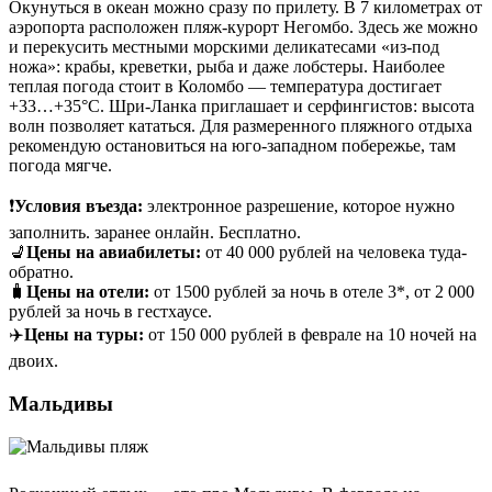
Окунуться в океан можно сразу по прилету. В 7 километрах от
аэропорта расположен пляж-курорт Негомбо. Здесь же можно
и перекусить местными морскими деликатесами «из-под
ножа»: крабы, креветки, рыба и даже лобстеры. Наиболее
теплая погода стоит в Коломбо — температура достигает
+33…+35°C. Шри-Ланка приглашает и серфингистов: высота
волн позволяет кататься. Для размеренного пляжного отдыха
рекомендую остановиться на юго-западном побережье, там
погода мягче.
❗
Условия въезда:
электронное разрешение, которое нужно
заполнить. заранее онлайн. Бесплатно.
💺
Цены на авиабилеты:
от 40 000 рублей на человека туда-
обратно.
🧳
Цены на отели:
от 1500 рублей за ночь в отеле 3*, от 2 000
рублей за ночь в гестхаусе.
✈️
Цены на туры:
от 150 000 рублей в феврале на 10 ночей на
двоих.
Мальдивы