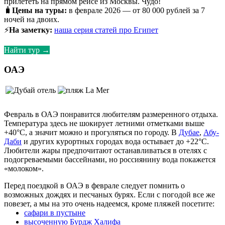
прилететь на прямом рейсе из Москвы. Чудо!
🧳
Цены на туры:
в феврале 2026 — от 80 000 рублей за 7
ночей на двоих.
⚡
На заметку:
наша серия статей про Египет
Найти тур →
ОАЭ
Февраль в ОАЭ понравится любителям размеренного отдыха.
Температура здесь не шокирует летними отметками выше
+40°C, а значит можно и прогуляться по городу. В
Дубае
,
Абу-
Даби
и других курортных городах вода остывает до +22°C.
Любители жары предпочитают останавливаться в отелях с
подогреваемыми бассейнами, но россиянину вода покажется
«молоком».
Перед поездкой в ОАЭ в феврале следует помнить о
возможных дождях и песчаных бурях. Если с погодой все же
повезет, а мы на это очень надеемся, кроме пляжей посетите:
сафари в пустыне
высоченную Бурдж Халифа