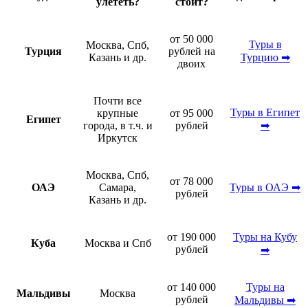
улететь?
стоит?
от 50 000
Туры в
Москва, Спб,
Турция
рублей на
Казань и др.
Турцию ➡
двоих
Почти все
Туры в Египет
крупные
от 95 000
Египет
города, в т.ч. и
рублей
➡
Иркутск
Москва, Спб,
от 78 000
ОАЭ
Самара,
Туры в ОАЭ ➡
рублей
Казань и др.
от 190 000
Туры на Кубу
Куба
Москва и Спб
рублей
➡
от 140 000
Туры на
Мальдивы
Москва
рублей
Мальдивы ➡