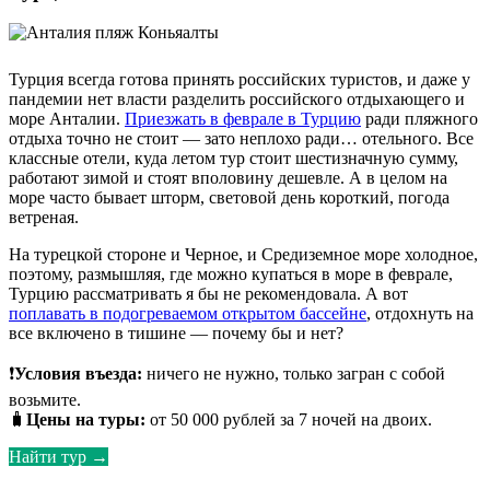
Турция всегда готова принять российских туристов, и даже у
пандемии нет власти разделить российского отдыхающего и
море Анталии.
Приезжать в феврале в Турцию
ради пляжного
отдыха точно не стоит — зато неплохо ради… отельного. Все
классные отели, куда летом тур стоит шестизначную сумму,
работают зимой и стоят вполовину дешевле. А в целом на
море часто бывает шторм, световой день короткий, погода
ветреная.
На турецкой стороне и Черное, и Средиземное море холодное,
поэтому, размышляя, где можно купаться в море в феврале,
Турцию рассматривать я бы не рекомендовала. А вот
поплавать в подогреваемом открытом бассейне
, отдохнуть на
все включено в тишине — почему бы и нет?
❗
Условия въезда:
ничего не нужно, только загран с собой
возьмите.
🧳
Цены на туры:
от 50 000 рублей за 7 ночей на двоих.
Найти тур →