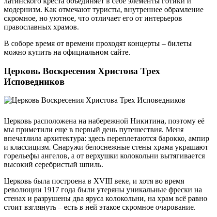
латинского креста объединяет в себе элементы готики и
модернизм. Как отмечают туристы, внутреннее обрамление
скромное, но уютное, что отличает его от интерьеров
православных храмов.
В соборе время от времени проходят концерты – билеты
можно купить на официальном сайте.
Церковь Воскресения Христова Трех
Исповедников
Церковь расположена на набережной Никитина, поэтому её
мы приметили еще в первый день путешествия. Меня
впечатлила архитектура: здесь переплетаются барокко, ампир
и классицизм. Снаружи белоснежные стены храма украшают
горельефы ангелов, а от верхушки колокольни вытягивается
высокий серебристый шпиль.
Церковь была построена в XVIII веке, и хотя во время
революции 1917 года были утеряны уникальные фрески на
стенах и разрушены два яруса колокольни, на храм всё равно
стоит взглянуть – есть в ней этакое скромное очарование.