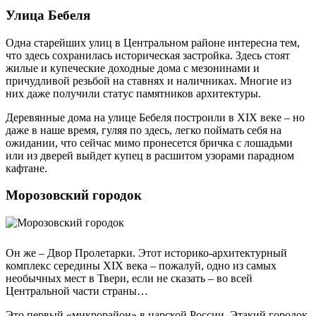
Улица Бебеля
Одна старейших улиц в Центральном районе интересна тем,
что здесь сохранилась историческая застройка. Здесь стоят
жилые и купеческие доходные дома с мезонинами и
причудливой резьбой на ставнях и наличниках. Многие из
них даже получили статус памятников архитектуры.
Деревянные дома на улице Бебеля построили в XIX веке – но
даже в наше время, гуляя по здесь, легко поймать себя на
ожидании, что сейчас мимо пронесется бричка с лошадьми
или из дверей выйдет купец в расшитом узорами парадном
кафтане.
Морозовский городок
Он же – Двор Пролетарки. Этот историко-архитектурный
комплекс середины XIX века – пожалуй, одно из самых
необычных мест в Твери, если не сказать – во всей
Центральной части страны…
Это первый «микрорайон» в царской России. Этакий городок