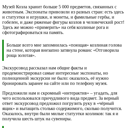
Музей Козла хранит больше 5 000 предметов, связанных с
животным. Экспонаты привозили из разных стран: есть здесь
и статуэтки и игрушки, и монеты, и фамильные гербы, и
гобелен, и даже ряженые фигуры козлов в человеческий рост!
Здесь же можно «примерить» на себя козлиные рога и
сфотографироваться на память.
Больше всего мне запомнилась «поющая» козлиная голова
на стене, которая внезапно затянула романс «Отговорила
роща золотая».
Экскурсовод рассказал нам общие факты и
продемонстрировал самые интересные экспонаты, но
полноценной экскурсии не было: оказалось, её нужно
бронировать заранее на сайте или по телефону музея.
Предложили нам и скромный «интерактив» – угадать, для
чего использовался причудливого вида предмет. За верный
ответ экскурсовод предложил погрузить руку в «чёрный
ящик» и вытащить столько содержимого, сколько получится.
Оказалось, внутри были милые статуэтки козликов: так я и
получила шесть штук на сувениры.