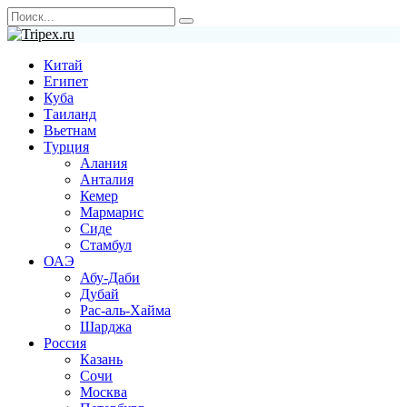
Перейти
Search
к
for:
содержанию
Китай
Египет
Куба
Таиланд
Вьетнам
Турция
Алания
Анталия
Кемер
Мармарис
Сиде
Стамбул
ОАЭ
Абу-Даби
Дубай
Рас-аль-Хайма
Шарджа
Россия
Казань
Сочи
Москва