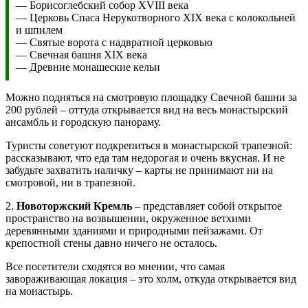
— Борисоглебский собор XVIII века
— Церковь Спаса Нерукотворного XIX века с колокольней
и шпилем
— Святые ворота с надвратной церковью
— Свечная башня XIX века
— Древние монашеские кельи
Можно подняться на смотровую площадку Свечной башни за
200 рублей – оттуда открывается вид на весь монастырский
ансамбль и городскую панораму.
Туристы советуют подкрепиться в монастырской трапезной:
рассказывают, что еда там недорогая и очень вкусная. И не
забудьте захватить наличку – карты не принимают ни на
смотровой, ни в трапезной.
2.
Новоторжский Кремль
– представляет собой открытое
пространство на возвышении, окруженное ветхими
деревянными зданиями и природными пейзажами. От
крепостной стены давно ничего не осталось.
Все посетители сходятся во мнении, что самая
завораживающая локация – это холм, откуда открывается вид
на монастырь.