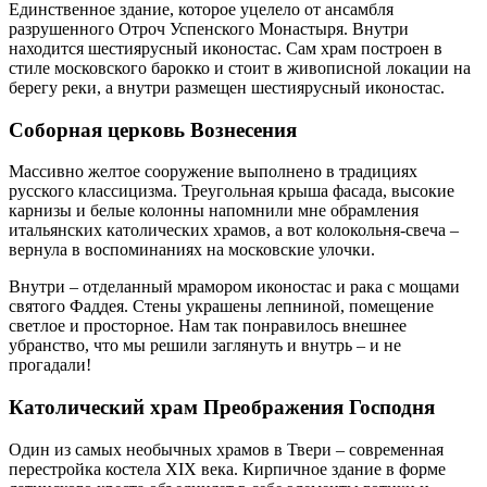
Единственное здание, которое уцелело от ансамбля
разрушенного Отроч Успенского Монастыря. Внутри
находится шестиярусный иконостас. Сам храм построен в
стиле московского барокко и стоит в живописной локации на
берегу реки, а внутри размещен шестиярусный иконостас.
Соборная церковь Вознесения
Массивно желтое сооружение выполнено в традициях
русского классицизма. Треугольная крыша фасада, высокие
карнизы и белые колонны напомнили мне обрамления
итальянских католических храмов, а вот колокольня-свеча –
вернула в воспоминаниях на московские улочки.
Внутри – отделанный мрамором иконостас и рака с мощами
святого Фаддея. Стены украшены лепниной, помещение
светлое и просторное. Нам так понравилось внешнее
убранство, что мы решили заглянуть и внутрь – и не
прогадали!
Католический храм Преображения Господня
Один из самых необычных храмов в Твери – современная
перестройка костела XIX века. Кирпичное здание в форме