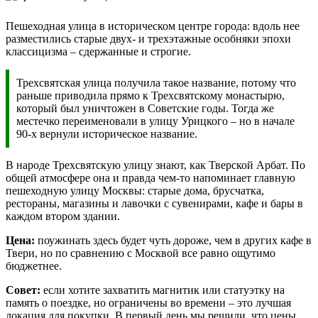
Пешеходная улица в историческом центре города: вдоль нее
разместились старые двух- и трехэтажные особняки эпохи
классицизма – сдержанные и строгие.
Трехсвятская улица получила такое название, потому что
раньше приводила прямо к Трехсвятскому монастырю,
который был уничтожен в Советские годы. Тогда же
местечко переименовали в улицу Урицкого – но в начале
90-х вернули историческое название.
В народе Трехсвятскую улицу знают, как Тверской Арбат. По
общей атмосфере она и правда чем-то напоминает главную
пешеходную улицу Москвы: старые дома, брусчатка,
рестораны, магазины и лавочки с сувенирами, кафе и бары в
каждом втором здании.
Цена:
поужинать здесь будет чуть дороже, чем в других кафе в
Твери, но по сравнению с Москвой все равно ощутимо
бюджетнее.
Совет:
если хотите захватить магнитик или статуэтку на
память о поездке, но ограничены во времени – это лучшая
локация для покупки. В первый день мы решили, что цены