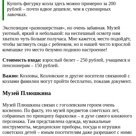
Купить фигурку козла здесь можно примерно за 200
рублей – почти вдвое дешевле, чем в сувенирных
лавочках.
Экспозиция «разношерстная», но очень забавная. Музей
уютный, яркий и небольшой: на неспешный осмотр нам
хватило чуть больше получаса. Мне кажется, место подойдёт,
чтобы заглянуть сюда с ребенком, но и нашей чисто взрослой
компашке это место безумно подняло настроение!
Стоимость входа:
взрослый билет – 250 рублей, учащимся и
пенсионерам – 150 рублей.
Важно:
Козловы, Козловские и другие носители связанной с
козлами фамилии могут пройти бесплатно, показав документ.
Музей Плюшкина
Музей Плюшкина связан с гоголевским героем очень
косвенно. По факту, это музей предметов советских лет,
собранных по принципу барахолки – в духе самого книжного
персонажа. Там представлена одежда, музыкальные
инструменты, медицинские приборы, посуда и игрушки
советских детей – юным посетителям даже разрешают с ними