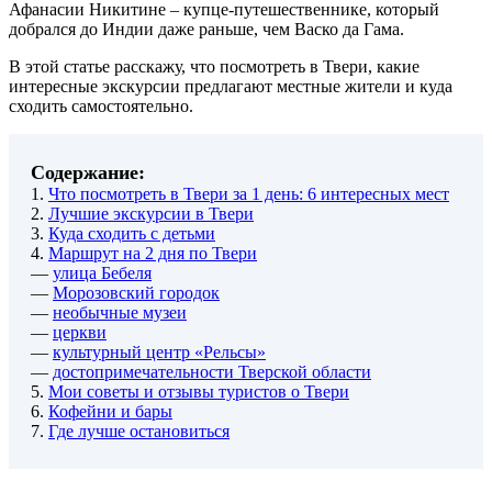
Афанасии Никитине – купце-путешественнике, который
добрался до Индии даже раньше, чем Васко да Гама.
В этой статье расскажу, что посмотреть в Твери, какие
интересные экскурсии предлагают местные жители и куда
сходить самостоятельно.
Содержание:
1.
Что посмотреть в Твери за 1 день: 6 интересных мест
2.
Лучшие экскурсии в Твери
3.
Куда сходить с детьми
4.
Маршрут на 2 дня по Твери
—
улица Бебеля
—
Морозовский городок
—
необычные музеи
—
церкви
—
культурный центр «Рельсы»
—
достопримечательности Тверской области
5.
Мои советы и отзывы туристов о Твери
6.
Кофейни и бары
7.
Где лучше остановиться