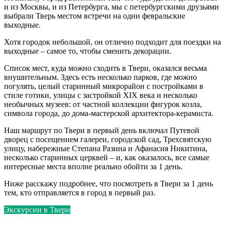
и из Москвы, и из Петербурга, мы с петербургскими друзьями
выбрали Тверь местом встречи на одни февральские
выходные.
Хотя городок небольшой, он отлично подходит для поездки на
выходные – самое то, чтобы сменить декорации.
Список мест, куда можно сходить в Твери, оказался весьма
внушительным. Здесь есть несколько парков, где можно
погулять, целый старинный микрорайон с постройками в
стиле готики, улицы с застройкой XIX века и несколько
необычных музеев: от частной коллекции фигурок козла,
символа города, до дома-мастерской архитектора-керамиста.
Наш маршрут по Твери в первый день включал Путевой
дворец с посещением галереи, городской сад, Трехсвятскую
улицу, набережные Степана Разина и Афанасия Никитина,
несколько старинных церквей – и, как оказалось, все самые
интересные места вполне реально обойти за 1 день.
Ниже расскажу подробнее, что посмотреть в Твери за 1 день
тем, кто отправляется в город в первый раз.
Экскурсии в Твери