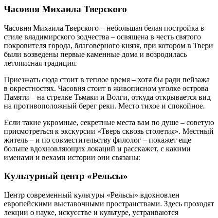
Часовня Михаила Тверского
Часовня Михаила Тверского – небольшая белая постройка в
стиле владимирского зодчества – освящена в честь святого
покровителя города, благоверного князя, при котором в Твери
были возведены первые каменные дома и возродилась
летописная традиция.
Приезжать сюда стоит в теплое время – хотя бы ради пейзажа
в окрестностях. Часовня стоит в живописном уголке острова
Памяти – на стрелке Тьмаки и Волги, откуда открывается вид
на противоположный берег реки. Место тихое и спокойное.
Если такие укромные, секретные места вам по душе – советую
присмотреться к экскурсии «Тверь сквозь столетия». Местный
житель – и по совместительству филолог – покажет еще
больше вдохновляющих локаций и расскажет, с какими
именами и вехами истории они связаны:
Культурный центр «Рельсы»
Центр современный культуры «Рельсы» вдохновлен
европейскими выставочными пространствами. Здесь проходят
лекции о науке, искусстве и культуре, устраиваются