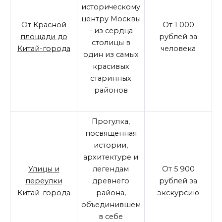
историческому
центру Москвы
От Красной
От 1 000
– из сердца
площади до
рублей за
столицы в
Китай-города
человека
один из самых
красивых
старинных
районов
Прогулка,
посвященная
истории,
архитектуре и
Улицы и
легендам
От 5 900
переулки
древнего
рублей за
Китай-города
района,
экскурсию
объединившем
в себе