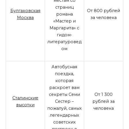
местам со
страниц
Булгаковская
От 800 рублей
романа
Москва
за человека
«Мастер и
Маргарита» с
гидом-
литературовед
ом
Автобусная
поездка,
которая
раскроет вам
секреты Семи
От 1 300
Сталинские
Сестер –
рублей за
высотки
пожалуй, самых
человека
легендарных
советских
построек в