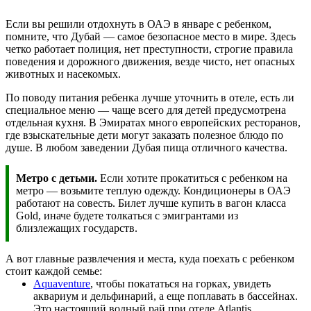
Если вы решили отдохнуть в ОАЭ в январе с ребенком,
помните, что Дубай — самое безопасное место в мире. Здесь
четко работает полиция, нет преступности, строгие правила
поведения и дорожного движения, везде чисто, нет опасных
животных и насекомых.
По поводу питания ребенка лучше уточнить в отеле, есть ли
специальное меню — чаще всего для детей предусмотрена
отдельная кухня. В Эмиратах много европейских ресторанов,
где взыскательные дети могут заказать полезное блюдо по
душе. В любом заведении Дубая пища отличного качества.
Метро с детьми.
Если хотите прокатиться с ребенком на
метро — возьмите теплую одежду. Кондиционеры в ОАЭ
работают на совесть. Билет лучше купить в вагон класса
Gold, иначе будете толкаться с эмигрантами из
близлежащих государств.
А вот главные развлечения и места, куда поехать с ребенком
стоит каждой семье:
Аquaventure
, чтобы покататься на горках, увидеть
аквариум и дельфинарий, а еще поплавать в бассейнах.
Это настоящий водный рай при отеле Atlantis.