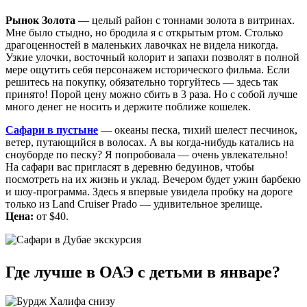
Рынок Золота
— целый район с тоннами золота в витринах.
Мне было стыдно, но бродила я с открытым ртом. Столько
драгоценностей в маленьких лавочках не видела никогда.
Узкие улочки, восточный колорит и запахи позволят в полной
мере ощутить себя персонажем исторического фильма. Если
решитесь на покупку, обязательно торгуйтесь — здесь так
принято! Порой цену можно сбить в 3 раза. Но с собой лучше
много денег не носить и держите поближе кошелек.
Сафари в пустыне
— океаны песка, тихий шелест песчинок,
ветер, путающийся в волосах. А вы когда-нибудь катались на
сноуборде по песку? Я попробовала — очень увлекательно!
На сафари вас пригласят в деревню бедуинов, чтобы
посмотреть на их жизнь и уклад. Вечером будет ужин барбекю
и шоу-программа. Здесь я впервые увидела пробку на дороге
только из Land Cruiser Prado — удивительное зрелище.
Цена:
от $40.
Где лучше в ОАЭ с детьми в январе?