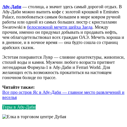
Абу-Даби
— столица, а значит здесь самый дорогой отдых. В
Абу-Даби можно выпить кофе с золотой крошкой в Emirates
Palace, полюбоваться самым большим в мире ковром ручной
работы или одной из самых больших люстр с кристаллами
Swarowski в
белоснежной мечети шейха Заеда
. Между
прочим, именно он придумал добывать и продавать нефть,
чем облагодетельствовал всех граждан ОАЭ. Мечеть хороша и
в дневное, и в ночное время — она будто сошла со страниц
арабских сказок.
Эстетам понравится Лувр — слияние архитектуры, живописи,
стихий воды и камня. Мужчин любого возраста притянет
легендарная Формула-1 в Абу-Даби и Ferrari World. Для
желающих есть возможность прокатиться на настоящем
гоночном болиде по трассе.
Читайте также:
Все про остров Яс в Абу-Даби — главное место развлечений и
веселья
Туры в Абу-Даби