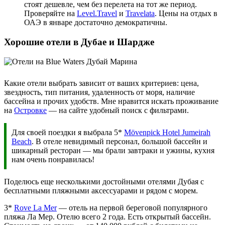
стоят дешевле, чем без перелета на тот же период.
Проверяйте на
Level.Travel
и
Travelata
. Цены на отдых в
ОАЭ в январе достаточно демократичны.
Хорошие отели в Дубае и Шардже
Какие отели выбрать зависит от ваших критериев: цена,
звездность, тип питания, удаленность от моря, наличие
бассейна и прочих удобств. Мне нравится искать проживание
на
Островке
— на сайте удобный поиск с фильтрами.
Для своей поездки я выбрала 5*
Mövenpick Hotel Jumeirah
Beach
. В отеле невидимый персонал, большой бассейн и
шикарный ресторан — мы брали завтраки и ужины, кухня
нам очень понравилась!
Поделюсь еще несколькими достойными отелями Дубая с
бесплатными пляжными аксессуарами и рядом с морем.
3*
Rove La Mer
— отель на первой береговой популярного
пляжа Ла Мер. Отелю всего 2 года. Есть открытый бассейн.