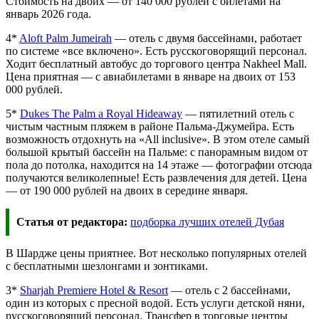
Стоимость на двоих — от 140 000 рублей с билетами на
январь 2026 года.
4*
Aloft Palm Jumeirah
— отель с двумя бассейнами, работает
по системе «все включено». Есть русскоговорящий персонал.
Ходит бесплатный автобус до торгового центра Nakheel Mall.
Цена приятная — с авиабилетами в январе на двоих от 153
000 рублей.
5*
Dukes The Palm a Royal Hideaway
— пятилетний отель с
чистым частным пляжем в районе Пальма-Джумейра. Есть
возможность отдохнуть на «All inclusive». В этом отеле самый
большой крытый бассейн на Пальме: с панорамным видом от
пола до потолка, находится на 14 этаже — фотографии отсюда
получаются великолепные! Есть развлечения для детей. Цена
— от 190 000 рублей на двоих в середине января.
Статья от редактора:
подборка лучших отелей Дубая
В Шардже цены приятнее. Вот несколько популярных отелей
с бесплатными шезлонгами и зонтиками.
3*
Sharjah Premiere Hotel & Resort
— отель с 2 бассейнами,
один из которых с пресной водой. Есть услуги детской няни,
русскоговорящий персонал. Трансфер в торговые центры