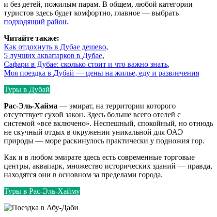
и без детей, пожилым парам. В общем, любой категории
туристов здесь будет комфортно, главное — выбрать
подходящий район
.
Читайте также:
Как отдохнуть в Дубае дешево
,
5 лучших аквапарков в Дубае
,
Сафари в Дубае: сколько стоит и что важно знать
,
Моя поездка в Дубай — цены на жилье, еду и развлечения
Туры в Дубай
Рас-Эль-Хайма
— эмират, на территории которого
отсутствует сухой закон. Здесь больше всего отелей с
системой «все включено». Неспешный, спокойный, но отнюдь
не скучный отдых в окружении уникальной для ОАЭ
природы — море раскинулось практически у подножия гор.
Как и в любом эмирате здесь есть современные торговые
центры, аквапарк, множество исторических зданий — правда,
находятся они в основном за пределами города.
Туры в Рас-Эль-Хайму