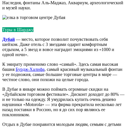
Наследия, фонтаны Аль-Маджаз, Аквариум, археологический
и музей науки.
Туры в Шарджу
Дубай
— место, которое позволит почувствовать себя
шейхом. Даже отель с 3 звездами одарит комфортным
отдыхом, а 5 звезд и вовсе наградит эмоциями из «1000 и
одной ночи».
К эмирату применимо слово «самый». Здесь самая высокая
башня
Бурдж-Халифа
, самый красивый музыкальный фонтан
у ее подножия, самые большие торговые центры в мире —
честное слово, они похожи на целые города.
В Дубае в январе можно поймать огромные скидки на
«Дубайском торговом фестивале». Дисконт доходит до 80% —
и не только на одежду. Я умудрилась купить очень дешево
наушники «Motorola» — эта фирма прекратила несколько лет
назад поставки в Россию, но я до сих пор являюсь ее
поклонником.
Отдых в Дубае понравится молодым людям, семьям с детьми