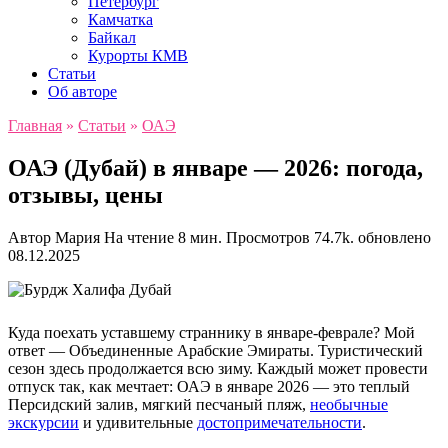
Петербург
Камчатка
Байкал
Курорты КМВ
Статьи
Об авторе
Главная
»
Статьи
»
ОАЭ
ОАЭ (Дубай) в январе — 2026: погода,
отзывы, цены
Автор
Мария
На чтение
8 мин.
Просмотров
74.7k.
обновлено
08.12.2025
Куда поехать уставшему страннику в январе-феврале? Мой
ответ — Объединенные Арабские Эмираты. Туристический
сезон здесь продолжается всю зиму. Каждый может провести
отпуск так, как мечтает: ОАЭ в январе 2026 — это теплый
Персидский залив, мягкий песчаный пляж,
необычные
экскурсии
и удивительные
достопримечательности
.