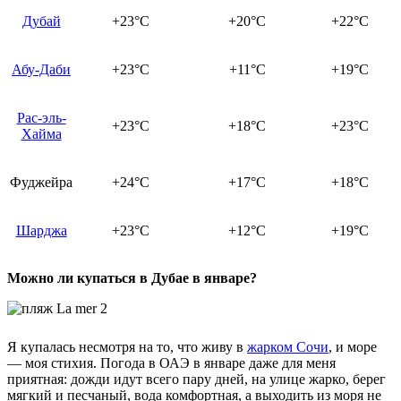
Дубай
+23°C
+20°C
+22°C
Абу-Даби
+23°C
+11°C
+19°C
Рас-эль-
+23°C
+18°C
+23°C
Хайма
Фуджейра
+24°C
+17°C
+18°C
Шарджа
+23°C
+12°C
+19°C
Можно ли купаться в Дубае в январе?
Я купалась несмотря на то, что живу в
жарком Сочи
, и море
— моя стихия. Погода в ОАЭ в январе даже для меня
приятная: дожди идут всего пару дней, на улице жарко, берег
мягкий и песчаный, вода комфортная, а выходить из моря не