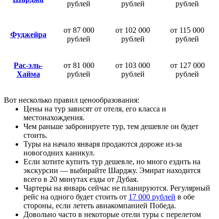
рублей
рублей
рублей
от 87 000
от 102 000
от 115 000
Фуджейра
рублей
рублей
рублей
Рас-эль-
от 81 000
от 103 000
от 127 000
Хайма
рублей
рублей
рублей
Вот несколько правил ценообразования:
Цены на тур зависят от отеля, его класса и
местонахождения.
Чем раньше забронируете тур, тем дешевле он будет
стоить.
Туры на начало января продаются дороже из-за
новогодних каникул.
Если хотите купить тур дешевле, но много ездить на
экскурсии — выбирайте Шарджу. Эмират находится
всего в 20 минутах езды от Дубая.
Чартеры на январь сейчас не планируются. Регулярный
рейс на одного будет стоить от
17 000 рублей
в обе
стороны, если лететь авиакомпанией Победа.
Довольно часто в некоторые отели туры с перелетом