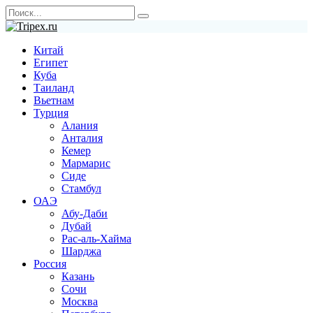
Перейти
Search
к
for:
содержанию
Китай
Египет
Куба
Таиланд
Вьетнам
Турция
Алания
Анталия
Кемер
Мармарис
Сиде
Стамбул
ОАЭ
Абу-Даби
Дубай
Рас-аль-Хайма
Шарджа
Россия
Казань
Сочи
Москва